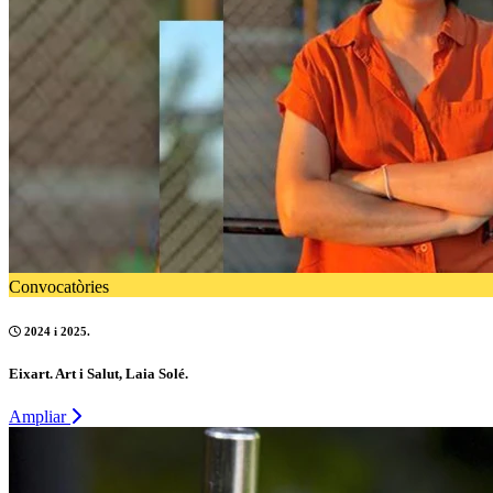
Convocatòries
2024 i 2025.
Eixart. Art i Salut, Laia Solé.
Ampliar