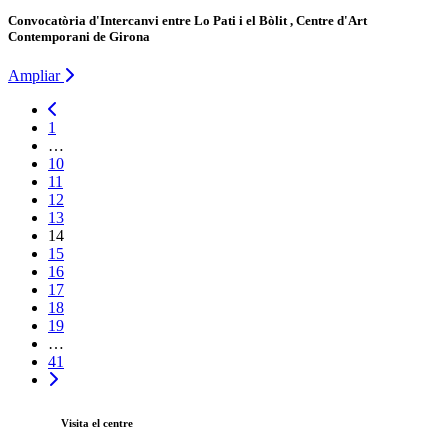
Convocatòria d'Intercanvi entre Lo Pati i el Bòlit , Centre d'Art
Contemporani de Girona
Ampliar
1
…
10
11
12
13
14
15
16
17
18
19
…
41
Visita el centre