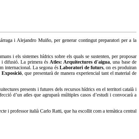
rraga i Alejandro Muiño, per generar contingut preparatori per a la
ans i els sistemes hídrics sobre els quals se sustenten, per proposar
ó i difusió. La primera és
Atles: Arquitectures d
’
aigua
, una base de
com internacional. La segona és
Laboratori de futurs
, on es produiran
s
Exposició
, que presentarà de manera experiencial tant el material de
tectures presents i futures dels recursos hídrics en el territori català i
nfecció d’un atles que agruparà múltiples casos d’estudi i convocarà a
te i professor italià Carlo Ratti, que ha escollit com a temàtica central