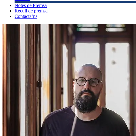
Notes de Premsa
Recull de premsa
Contacta’ns