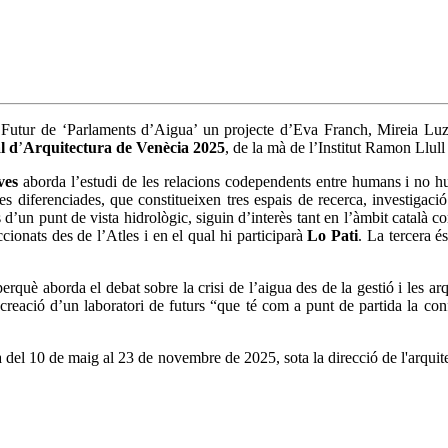
e Futur de ‘Parlaments d’Aigua’ un projecte d’Eva Franch, Mireia Luzá
l d
’
Arquitectura de Ven
è
cia 2025
, de la mà de l’Institut Ramon Llull
ves
aborda l’estudi de les relacions codependents entre humans i no hum
es diferenciades, que constitueixen tres espais de recerca, investigaci
 d’un punt de vista hidrològic, siguin d’interès tant en l’àmbit català 
cionats des de l’Atles i en el qual hi participarà
Lo Pati
. La tercera é
rquè aborda el debat sobre la crisi de l’aigua des de la gestió i les arqui
la creació d’un laboratori de futurs “que té com a punt de partida la co
 del 10 de maig al 23 de novembre de 2025, sota la direcció de l'arquitec