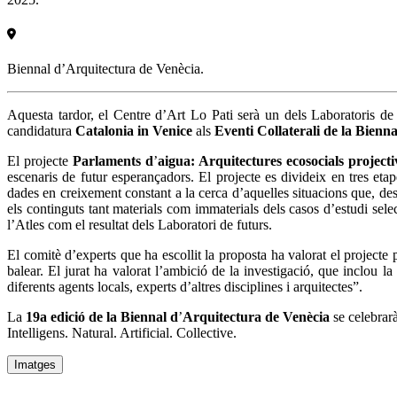
Biennal d’Arquitectura de Venècia.
Aquesta tardor, el Centre d’Art Lo Pati serà un dels Laboratoris d
candidatura
Catalonia in Venice
als
Eventi Collaterali de la Bienna
El projecte
Parlaments d
’
aigua: Arquitectures ecosocials projecti
escenaris de futur esperançadors. El projecte es divideix en tres etap
dades en creixement constant a la cerca d’aquelles situacions que, des
els continguts tant materials com immaterials dels casos d’estudi selec
l’Atles com el resultat dels Laboratori de futurs.
El comitè d’experts que ha escollit la proposta ha valorat el projecte pe
balear. El jurat ha valorat l’ambició de la investigació, que inclou 
diferents agents locals, experts d’altres disciplines i arquitectes”.
La
19a edició
de la Biennal d
’
Arquitectura de Ven
è
cia
se celebrarà
Intelligens. Natural. Artificial. Collective.
Imatges