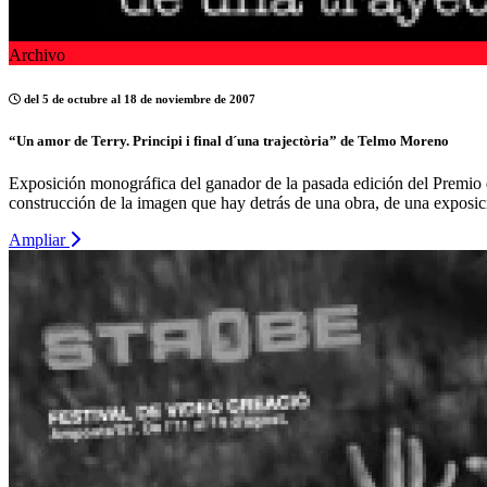
Archivo
del 5 de octubre al 18 de noviembre de 2007
“Un amor de Terry. Principi i final d´una trajectòria” de Telmo Moreno
Exposición monográfica del ganador de la pasada edición del Premio 
construcción de la imagen que hay detrás de una obra, de una exposició
Ampliar