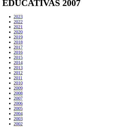
EDUCATIVAS 2007
2023
2022
2021
2020
2019
2018
2017
2016
2015
2014
2013
2012
2011
2010
2009
2008
2007
2006
2005
2004
2003
2002