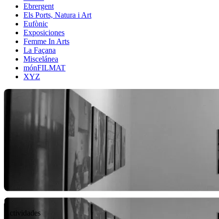
Ebrergent
Els Ports, Natura i Art
Eufònic
Exposiciones
Femme In Arts
La Façana
Miscelánea
mónFILMAT
XYZ
Actividades