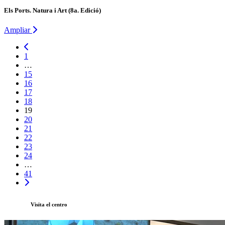
Els Ports. Natura i Art (8a. Edició)
Ampliar
1
…
15
16
17
18
19
20
21
22
23
24
…
41
Visita el centro