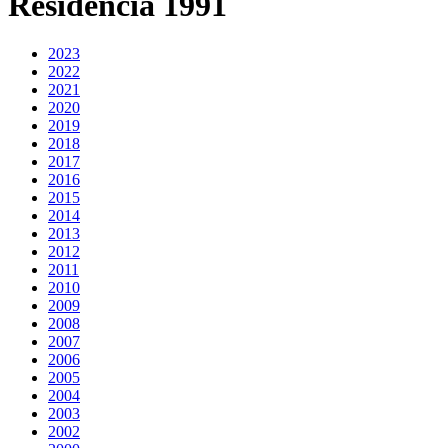
Residència 1991
2023
2022
2021
2020
2019
2018
2017
2016
2015
2014
2013
2012
2011
2010
2009
2008
2007
2006
2005
2004
2003
2002