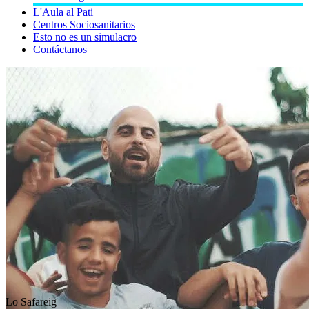
L'Aula al Pati
Centros Sociosanitarios
Esto no es un simulacro
Contáctanos
Lo Safareig