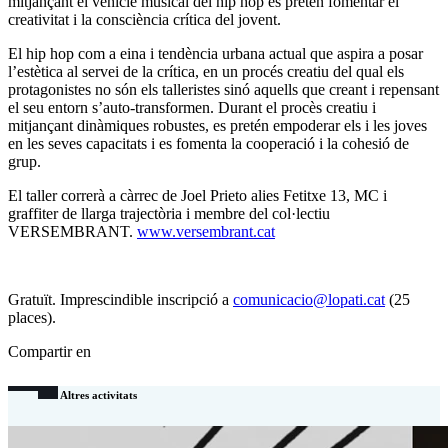
mitjançant el vehicle musical del hip hop es pretén fomentar el
creativitat i la consciència crítica del jovent.
El hip hop com a eina i tendència urbana actual que aspira a posar
l’estètica al servei de la crítica, en un procés creatiu del qual els
protagonistes no són els talleristes sinó aquells que creant i repensant
el seu entorn s’auto-transformen. Durant el procès creatiu i
mitjançant dinàmiques robustes, es pretén empoderar els i les joves
en les seves capacitats i es fomenta la cooperació i la cohesió de
grup.
El taller correrà a càrrec de Joel Prieto alies Fetitxe 13, MC i
graffiter de llarga trajectòria i membre del col·lectiu
VERSEMBRANT.
www.versembrant.cat
Gratuït. Imprescindible inscripció a
comunicacio@lopati.cat
(25
places).
Compartir en
Altres activitats