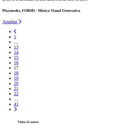
Playmodes, FORMS - Música Visual Generativa
Ampliar
1
…
13
14
15
16
17
18
19
20
21
22
…
41
Visita el centro