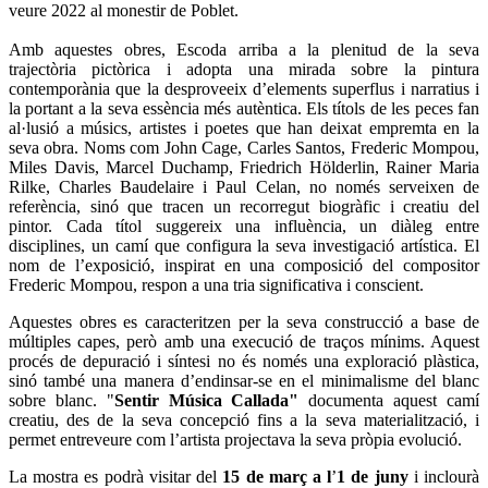
veure 2022 al monestir de Poblet.
Amb aquestes obres, Escoda arriba a la plenitud de la seva
trajectòria pictòrica i adopta una mirada sobre la pintura
contemporània que la desproveeix d’elements superflus i narratius i
la portant a la seva essència més autèntica. Els títols de les peces fan
al·lusió a músics, artistes i poetes que han deixat empremta en la
seva obra. Noms com John Cage, Carles Santos, Frederic Mompou,
Miles Davis, Marcel Duchamp, Friedrich Hölderlin, Rainer Maria
Rilke, Charles Baudelaire i Paul Celan, no només serveixen de
referència, sinó que tracen un recorregut biogràfic i creatiu del
pintor. Cada títol suggereix una influència, un diàleg entre
disciplines, un camí que configura la seva investigació artística. El
nom de l’exposició, inspirat en una composició del compositor
Frederic Mompou, respon a una tria significativa i conscient.
Aquestes obres es caracteritzen per la seva construcció a base de
múltiples capes, però amb una execució de traços mínims. Aquest
procés de depuració i síntesi no és només una exploració plàstica,
sinó també una manera d’endinsar-se en el minimalisme del blanc
sobre blanc. "
Sentir M
ú
sica Callada"
documenta aquest camí
creatiu, des de la seva concepció fins a la seva materialització, i
permet entreveure com l’artista projectava la seva pròpia evolució.
La mostra es podrà visitar del
15 de mar
ç a l
’
1 de juny
i inclourà