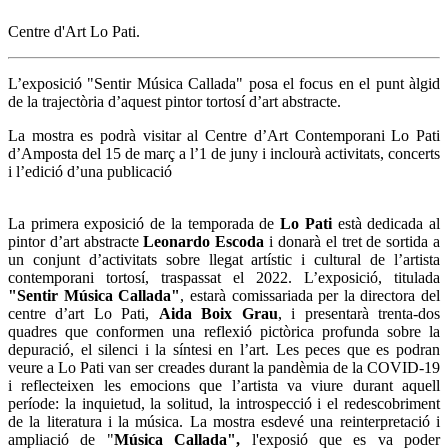
Centre d'Art Lo Pati.
L’exposició "Sentir Música Callada" posa el focus en el punt àlgid
de la trajectòria d’aquest pintor tortosí d’art abstracte.
La mostra es podrà visitar al Centre d’Art Contemporani Lo Pati
d’Amposta del 15 de març a l’1 de juny i inclourà activitats, concerts
i l’edició d’una publicació
La primera exposició de la temporada de
Lo Pati
està dedicada al
pintor d’art abstracte
Leonardo Escoda
i donarà el tret de sortida a
un conjunt d’activitats sobre llegat artístic i cultural de l’artista
contemporani tortosí, traspassat el 2022. L’exposició, titulada
"Sentir M
ú
sica Callada"
, estarà comissariada per la directora del
centre d’art Lo Pati,
Aida Boix Grau
, i presentarà trenta-dos
quadres que conformen una reflexió pictòrica profunda sobre la
depuració, el silenci i la síntesi en l’art. Les peces que es podran
veure a Lo Pati van ser creades durant la pandèmia de la COVID-19
i reflecteixen les emocions que l’artista va viure durant aquell
període: la inquietud, la solitud, la introspecció i el redescobriment
de la literatura i la música. La mostra esdevé una reinterpretació i
ampliació de "
Mú
sica Callada",
l'exposió que es va poder