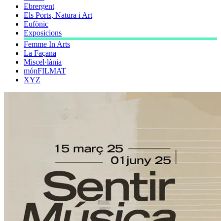
Ebrergent
Els Ports, Natura i Art
Eufònic
Exposicions
Femme In Arts
La Façana
Miscel·lània
mónFILMAT
XYZ