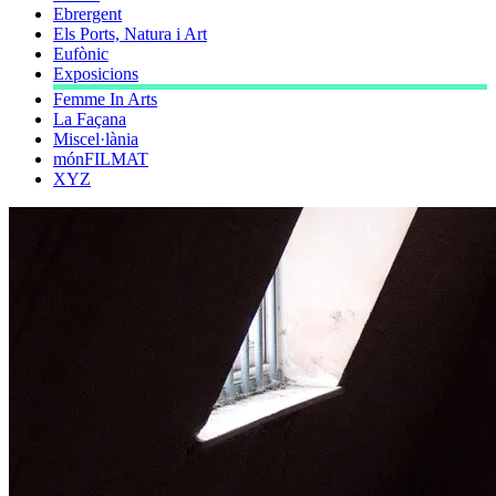
Ebrergent
Els Ports, Natura i Art
Eufònic
Exposicions
Femme In Arts
La Façana
Miscel·lània
mónFILMAT
XYZ