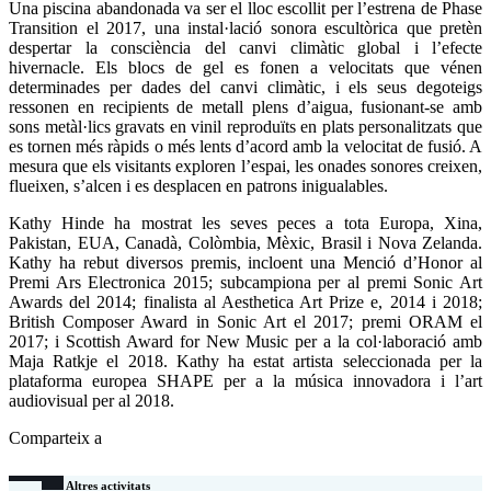
Una piscina abandonada va ser el lloc escollit per l’estrena de Phase
Transition el 2017, una instal·lació sonora escultòrica que pretèn
despertar la consciència del canvi climàtic global i l’efecte
hivernacle. Els blocs de gel es fonen a velocitats que vénen
determinades per dades del canvi climàtic, i els seus degoteigs
ressonen en recipients de metall plens d’aigua, fusionant-se amb
sons metàl·lics gravats en vinil reproduïts en plats personalitzats que
es tornen més ràpids o més lents d’acord amb la velocitat de fusió. A
mesura que els visitants exploren l’espai, les onades sonores creixen,
flueixen, s’alcen i es desplacen en patrons inigualables.
Kathy Hinde ha mostrat les seves peces a tota Europa, Xina,
Pakistan, EUA, Canadà, Colòmbia, Mèxic, Brasil i Nova Zelanda.
Kathy ha rebut diversos premis, incloent una Menció d’Honor al
Premi Ars Electronica 2015; subcampiona per al premi Sonic Art
Awards del 2014; finalista al Aesthetica Art Prize e, 2014 i 2018;
British Composer Award in Sonic Art el 2017; premi ORAM el
2017; i Scottish Award for New Music per a la col·laboració amb
Maja Ratkje el 2018. Kathy ha estat artista seleccionada per la
plataforma europea SHAPE per a la música innovadora i l’art
audiovisual per al 2018.
Comparteix a
Altres activitats