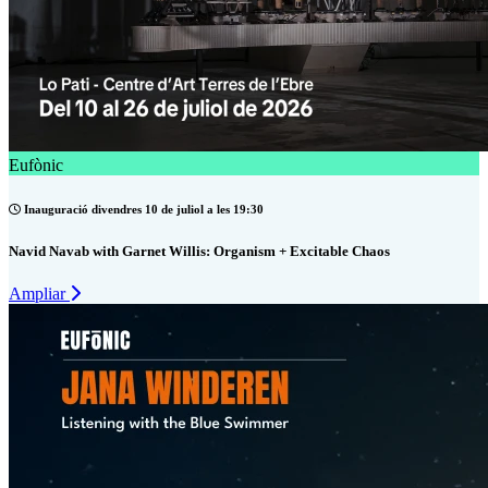
Eufònic
Inauguració divendres 10 de juliol a les 19:30
Navid Navab with Garnet Willis: Organism + Excitable Chaos
Ampliar