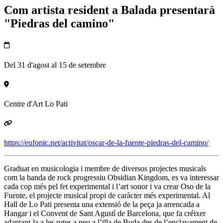
Com artista resident a Balada presentarà
"Piedras del camino"
Del 31 d'agost al 15 de setembre
Centre d'Art Lo Pati
https://eufonic.net/activitat/oscar-de-la-fuente-piedras-del-camino/
Graduat en musicologia i membre de diversos projectes musicals
com la banda de rock progressiu Obsidian Kingdom, es va interessar
cada cop més pel fet experimental i l’art sonor i va crear Oso de la
Fuente, el projecte musical propi de caràcter més experimental. Al
Hall de Lo Pati presenta una extensió de la peça ja arrencada a
Hangar i el Convent de Sant Agustí de Barcelona, que fa créixer
adaptant-la a les rutes a peu a l’illa de Buda des de l’enclavament de