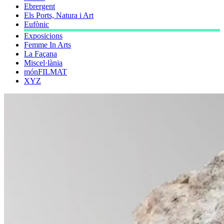
Ebrergent
Els Ports, Natura i Art
Eufònic
Exposicions
Femme In Arts
La Façana
Miscel·lània
mónFILMAT
XYZ