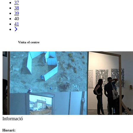
37
38
39
40
41
Visita el centre
Informació
Horari: