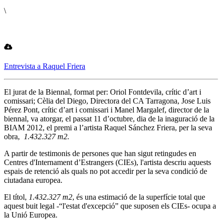
\
Entrevista a Raquel Friera
El jurat de la Biennal, format per: Oriol Fontdevila, crític d’art i
comissari; Cèlia del Diego, Directora del CA Tarragona, Jose Luis
Pérez Pont, crític d’art i comissari i Manel Margalef, director de la
biennal, va atorgar, el passat 11 d’octubre, dia de la inaguració de la
BIAM 2012, el premi a l’artista Raquel Sánchez Friera, per la seva
obra,
1.432.327 m2.
A partir de testimonis de persones que han sigut retingudes en
Centres d'Internament d’Estrangers (CIEs), l'artista descriu aquests
espais de retenció als quals no pot accedir per la seva condició de
ciutadana europea.
El títol,
1.432.327 m2
, és una estimació de la superfície total que
aquest buit legal -“l'estat d'excepció” que suposen els CIEs- ocupa a
la Unió Europea.