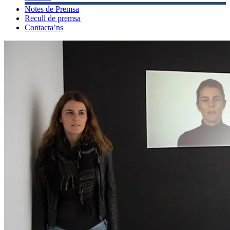
Notes de Premsa
Recull de premsa
Contacta’ns