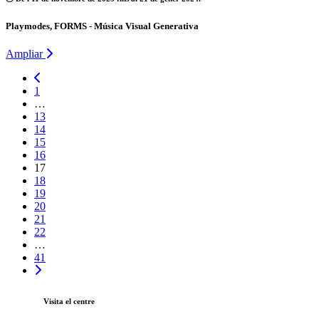
Playmodes, FORMS - Música Visual Generativa
Ampliar
1
…
13
14
15
16
17
18
19
20
21
22
…
41
Visita el centre