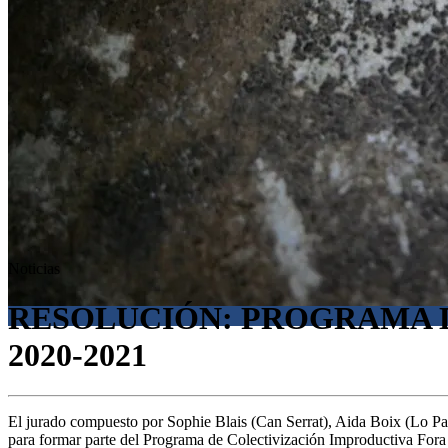
Noticias
RESOLUCIÓN: PROGRAMA 
2020-2021
El jurado compuesto por Sophie Blais (Can Serrat), Aida Boix (Lo Pat
para formar parte del Programa de Colectivización Improductiva Fo