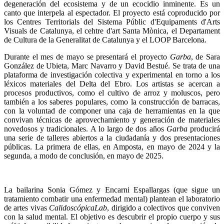
degeneración del ecosistema y de un ecocidio inminente. Es un
canto que interpela al espectador. El proyecto está coproducido por
los Centres Territorials del Sistema Públic d'Equipaments d'Arts
Visuals de Catalunya, el cehtre d'art Santa Mònica, el Departament
de Cultura de la Generalitat de Catalunya y el LOOP Barcelona.
Durante el mes de mayo se presentará el proyecto
Garba
, de Sara
González de Ubieta, Marc Navarro y David Bestué. Se trata de una
plataforma de investigación colectiva y experimental en torno a los
léxicos materiales del Delta del Ebro. Los artistas se acercan a
procesos productivos, como el cultivo de arroz y moluscos, pero
también a los saberes populares, como la construcción de barracas,
con la voluntad de componer una caja de herramientas en la que
convivan técnicas de aprovechamiento y generación de materiales
novedosos y tradicionales. A lo largo de dos años
Garba
producirá
una serie de talleres abiertos a la ciudadanía y dos presentaciones
públicas. La primera de ellas, en Amposta, en mayo de 2024 y la
segunda, a modo de conclusión, en mayo de 2025.
La bailarina Sonia Gómez y Encarni Espallargas (que sigue un
tratamiento combatir una enfermedad mental) plantean el laboratorio
de artes vivas
Calidoscó
picaLab
, dirigido a colectivos que conviven
con la salud mental. El objetivo es descubrir el propio cuerpo y sus