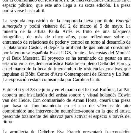
espacio público, que este año llega a su sexta edición. La pieza
podrá verse hasta abril.
La segunda exposición de la temporada lleva por título
Energ
í
a
sumergida
y podrá visitarse del 2 de marzo al 5 de mayo. La
muestra de la artista Paula Artés es fruto de una búsqueda
fotográfica, de más de cinco años, para reflexionar sobre el
entramado de relaciones de poder y control en torno al desarrollo de
la plataforma Castor, el depósito artificial de gas natural construido
por la empresa española Escal UGS, frente a las costas del Montsià
y el Baix Maestrat. El proyecto se ha terminado de gestar en una
estancia en la residencia artística Baladre en pleno Delta del Ebro, y
en el marco de la beca de intercambio de residencias creativas que
impulsan el Bòlit, Centre d’Arte Contemporani de Girona y Lo Pati.
La exposición estará comisariada por Carolina Ciuti.
Entre el 6 y el 28 de julio y en el marco del festival Eufònic, Lo Pati
acogerá una instalación del artista sonoro y visual holandés Edwin
van der Heide. Con comisariado de Arnau Horta, creará una pieza
que basa su funcionamiento en el uso de válvulas de aire
comprimido: una intervención neumático-sonora en la que el artista
prescinde totalmente del altavoz para activar el espacio a través del
ritmo .
La arquitecta de Deltebre Eva Franch presentará la exposición