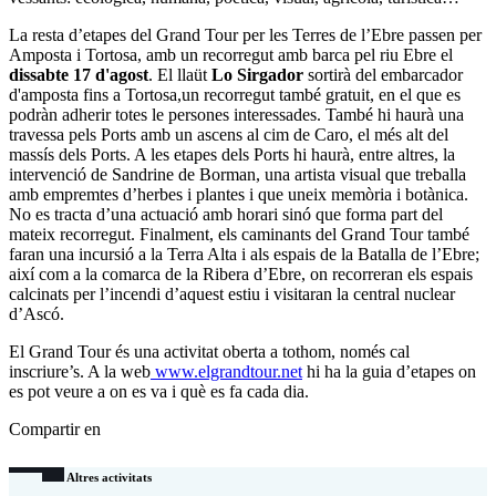
La resta d’etapes del Grand Tour per les Terres de l’Ebre passen per
Amposta i Tortosa, amb un recorregut amb barca pel riu Ebre el
dissabte 17 d'agost
. El llaüt
Lo Sirgador
sortirà del embarcador
d'amposta fins a Tortosa,un recorregut també gratuit, en el que es
podràn adherir totes le persones interessades. També hi haurà una
travessa pels Ports amb un ascens al cim de Caro, el més alt del
massís dels Ports. A les etapes dels Ports hi haurà, entre altres, la
intervenció de Sandrine de Borman, una artista visual que treballa
amb empremtes d’herbes i plantes i que uneix memòria i botànica.
No es tracta d’una actuació amb horari sinó que forma part del
mateix recorregut. Finalment, els caminants del Grand Tour també
faran una incursió a la Terra Alta i als espais de la Batalla de l’Ebre;
així com a la comarca de la Ribera d’Ebre, on recorreran els espais
calcinats per l’incendi d’aquest estiu i visitaran la central nuclear
d’Ascó.
El Grand Tour és una activitat oberta a tothom, només cal
inscriure’s. A la web
www.elgrandtour.net
hi ha la guia d’etapes on
es pot veure a on es va i què es fa cada dia.
Compartir en
Altres activitats