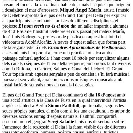
posant el focus a la xarxa inacabable de canals i sèquies que irriguen
i desaigüen el mar d’arrossars.
Miquel Àngel Marín
, artista i músic
de Deltebre aprofitarà el pas del Grand Tour pel Delta per explicar
als participants –caminants i artistes de diferents disciplines- el
projecte
El nom escrit no és el món dit
, un taller impartit a alumnes
de 4t d’ESO de l’Institut Deltebre el curs passat pel mateix Marín,
José Luís Rodríguez, professor de plàstica en aquest institut; i el
videoartista Adolf Alcañiz. A través d’aquest taller, que forma part
de la segona edició dels
Encontres Aproximatius de Postbouesia
,
els estudiants han portat a terme una pràctica artística amb el
paisatge cultural agrícola i han creat 10 rètols per senyalitzar alguns
dels canals i sèquies de l’hemidelta esquerre, amb noms tant diversos
com la Bufona, lo Cartero, Salines o Canal del Llebret. El Grand
Tour toparà amb aquests senyals a peu de canalet i s’hi farà música i
poesia al seu voltant, així com accions artístiques i musicals amb
instal·lació de senyals nous en canals i desaigües.
El pas del Grand Tour pel Delta continuarà el dia
16 d’agost
amb
una acció artística a la Casa de Fusta en la qual intervindrà l’artista
anglès establert a Berlín
Simon Faithfull
, qui treballa, segons les
seues pròpies paraules, el món com si fos una escultura, i és autor de
diverses accions enmig d’espais naturals. Faithfull compartirà
escenari amb el geògraf
Sergi Saladié
i tots dos dissertaran sobre
l’amenaça de la regressió al Delta i la faran visible des de diferents
vessants: ecològica, humana, poètica, visual, agrícola, turística…