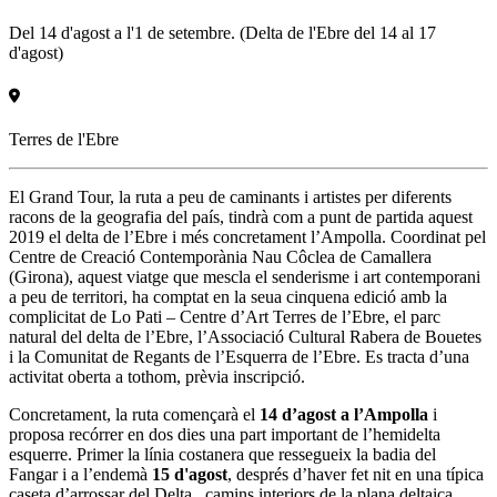
Del 14 d'agost a l'1 de setembre. (Delta de l'Ebre del 14 al 17
d'agost)
Terres de l'Ebre
El Grand Tour, la ruta a peu de caminants i artistes per diferents
racons de la geografia del país, tindrà com a punt de partida aquest
2019 el delta de l’Ebre i més concretament l’Ampolla. Coordinat pel
Centre de Creació Contemporània Nau Côclea de Camallera
(Girona), aquest viatge que mescla el senderisme i art contemporani
a peu de territori, ha comptat en la seua cinquena edició amb la
complicitat de Lo Pati – Centre d’Art Terres de l’Ebre, el parc
natural del delta de l’Ebre, l’Associació Cultural Rabera de Bouetes
i la Comunitat de Regants de l’Esquerra de l’Ebre. Es tracta d’una
activitat oberta a tothom, prèvia inscripció.
Concretament, la ruta començarà el
14 d’agost a l’Ampolla
i
proposa recórrer en dos dies una part important de l’hemidelta
esquerre. Primer la línia costanera que ressegueix la badia del
Fangar i a l’endemà
15 d'agost
, després d’haver fet nit en una típica
caseta d’arrossar del Delta, camins interiors de la plana deltaica