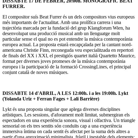
DISSABTE 17 DE FEBRER, 20:00h. MONOGRÀFIC BEAT
FURRER.
El compositor suís Beat Furrer és un dels compositors vius europeus
més importants de l'actualitat. Amb una prolífica carrera i una
trajectòria marcada per la fundació del grup Klangforum Wien, ha
desenvolupat una producció musical amb un llenguatge molt
particular sense el qual no es pot entendre la música contemporània
europea actual. La proposta estarà encapçalada per la cantant nord-
americana Christie Finn, reconeguda veu especialitzada en repertori
de finals del XX i XXI, el prestigiós quartet italià Quartetto Maurice,
format per diverses joves promeses de la música contemporània
europea i la participació de la formació CrossingLines, el principal
conjunt català de noves músiques.
DISSABTE 14 d'ABRIL, A LES 12:00h. i a les 19:00h. Lykt
(Yolanda Uriz + Ferran Fages + Lali Barrière)
Lykt és una proposta singular que aplega diverses disciplines
artístiques. Les sessions, d'aforament molt limitat, submergiran els
espectadors en una experiència sonora, visual i olfactiva. Un triangle
sensorial on els tres sentits són conduïts cap a una experiència
immersiva íntima on cada sentit és afectat per la suma dels altres a
partir d'una aproximació minimalista, fràgil i inestable dels elements: