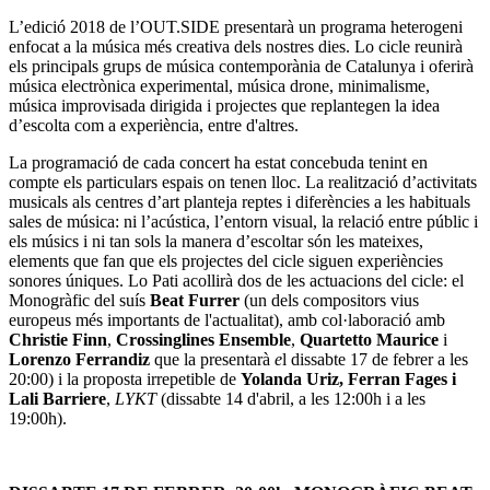
L’edició 2018 de l’OUT.SIDE presentarà un programa heterogeni
enfocat a la música més creativa dels nostres dies. Lo cicle reunirà
els principals grups de música contemporània de Catalunya i oferirà
música electrònica experimental, música drone, minimalisme,
música improvisada dirigida i projectes que replantegen la idea
d’escolta com a experiència, entre d'altres.
La programació de cada concert ha estat concebuda tenint en
compte els particulars espais on tenen lloc. La realització d’activitats
musicals als centres d’art planteja reptes i diferències a les habituals
sales de música: ni l’acústica, l’entorn visual, la relació entre públic i
els músics i ni tan sols la manera d’escoltar són les mateixes,
elements que fan que els projectes del cicle siguen experiències
sonores úniques. Lo Pati acollirà dos de les actuacions del cicle: el
Monogràfic del suís
Beat Furrer
(un dels compositors vius
europeus més importants de l'actualitat), amb col·laboració amb
Christie Finn
,
Crossinglines Ensemble
,
Quartetto Maurice
i
Lorenzo Ferrandiz
que la presentarà
e
l dissabte 17 de febrer a les
20:00) i la proposta irrepetible de
Yolanda Uriz, Ferran Fages i
Lali Barriere
,
LYKT
(dissabte 14 d'abril, a les 12:00h i a les
19:00h).