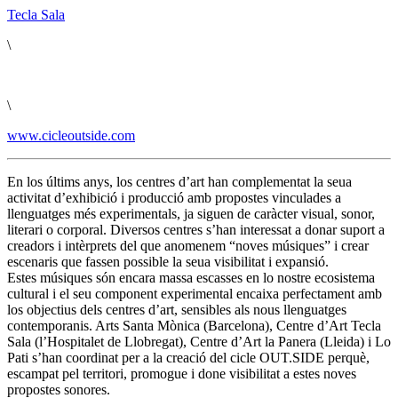
Tecla Sala
\
\
www.cicleoutside.com
En los últims anys, los centres d’art han complementat la seua
activitat d’exhibició i producció amb propostes vinculades a
llenguatges més experimentals, ja siguen de caràcter visual, sonor,
literari o corporal. Diversos centres s’han interessat a donar suport a
creadors i intèrprets del que anomenem “noves músiques” i crear
escenaris que fassen possible la seua visibilitat i expansió.
Estes músiques són encara massa escasses en lo nostre ecosistema
cultural i el seu component experimental encaixa perfectament amb
los objectius dels centres d’art, sensibles als nous llenguatges
contemporanis. Arts Santa Mònica (Barcelona), Centre d’Art Tecla
Sala (l’Hospitalet de Llobregat), Centre d’Art la Panera (Lleida) i Lo
Pati s’han coordinat per a la creació del cicle OUT.SIDE perquè,
escampat pel territori, promogue i done visibilitat a estes noves
propostes sonores.