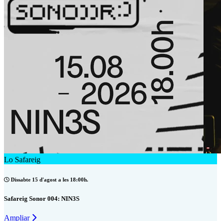
Lo Safareig
Dissabte 15 d'agost a les 18:00h.
Safareig Sonor 004: NIN3S
Ampliar