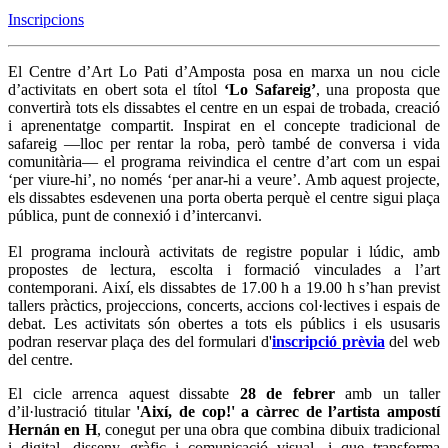
Inscripcions
El Centre d’Art Lo Pati d’Amposta posa en marxa un nou cicle
d’activitats en obert sota el títol
‘Lo Safareig’
, una proposta que
convertirà tots els dissabtes el centre en un espai de trobada, creació
i aprenentatge compartit. Inspirat en el concepte tradicional de
safareig —lloc per rentar la roba, però també de conversa i vida
comunitària— el programa reivindica el centre d’art com un espai
‘per viure-hi’, no només ‘per anar-hi a veure’. Amb aquest projecte,
els dissabtes esdevenen una porta oberta perquè el centre sigui plaça
pública, punt de connexió i d’intercanvi.
El programa inclourà activitats de registre popular i lúdic, amb
propostes de lectura, escolta i formació vinculades a l’art
contemporani. Així, els dissabtes de 17.00 h a 19.00 h s’han previst
tallers pràctics, projeccions, concerts, accions col·lectives i espais de
debat. Les activitats són obertes a tots els públics i els ususaris
podran reservar plaça des del formulari d'
inscripció prèvia
del web
del centre.
El cicle arrenca aquest dissabte
28 de febrer
amb un taller
d’il·lustració titular
'Així, de cop!' a càrrec de l’artista ampostí
Hernán en H
, conegut per una obra que combina dibuix tradicional
i digital, disseny gràfic i comunicació visual, i que transforma