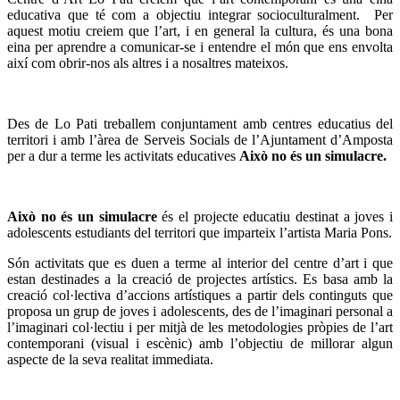
educativa que té com a objectiu integrar socioculturalment. Per
aquest motiu creiem que l’art, i en general la cultura, és una bona
eina per aprendre a comunicar-se i entendre el món que ens envolta
així com obrir-nos als altres i a nosaltres mateixos.
Des de Lo Pati treballem conjuntament amb centres educatius del
territori i amb l’àrea de Serveis Socials de l’Ajuntament d’Amposta
per a dur a terme les activitats educatives
Això no és un simulacre.
Això no és un simulacre
és el projecte educatiu destinat a joves i
adolescents estudiants del territori que imparteix l’artista Maria Pons.
Són activitats que es duen a terme al interior del centre d’art i que
estan destinades a la creació de projectes artístics. Es basa amb la
creació col·lectiva d’accions artístiques a partir dels continguts que
proposa un grup de joves i adolescents, des de l’imaginari personal a
l’imaginari col·lectiu i per mitjà de les metodologies pròpies de l’art
contemporani (visual i escènic) amb l’objectiu de millorar algun
aspecte de la seva realitat immediata.