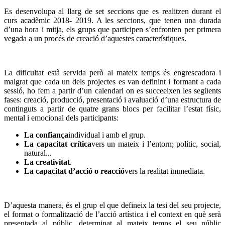
Es desenvolupa al llarg de set seccions que es realitzen durant el
curs acadèmic 2018- 2019. A les seccions, que tenen una durada
d’una hora i mitja, els grups que participen s’enfronten per primera
vegada a un procés de creació d’aquestes característiques.
La dificultat està servida però al mateix temps és engrescadora i
malgrat que cada un dels projectes es van definint i formant a cada
sessió, ho fem a partir d’un calendari on es succeeixen les següents
fases: creació, producció, presentació i avaluació d’una estructura de
continguts a partir de quatre grans blocs per facilitar l’estat físic,
mental i emocional dels participants:
La confiança
individual i amb el grup.
La capacitat crítica
vers un mateix i l’entorn; polític, social,
natural...
La creativitat
.
La capacitat d’acció o reacció
vers la realitat immediata.
D’aquesta manera, és el grup el que defineix la tesi del seu projecte,
el format o formalització de l’acció artística i el context en què serà
presentada al públic, determinat al mateix temps el seu públic