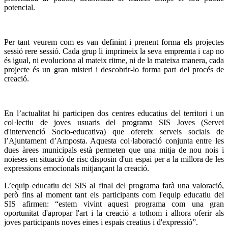
potencial.
Per tant veurem com es van definint i prenent forma els projectes
sessió rere sessió. Cada grup li imprimeix la seva empremta i cap no
és igual, ni evoluciona al mateix ritme, ni de la mateixa manera, cada
projecte és un gran misteri i descobrir-lo forma part del procés de
creació.
En l’actualitat hi participen dos centres educatius del territori i un
col·lectiu de joves usuaris del programa SIS Joves (Servei
d'intervenció Socio-educativa) que ofereix serveis socials de
l’Ajuntament d’Amposta. Aquesta col·laboració conjunta entre les
dues àrees municipals està permeten que una mitja de nou nois i
noieses en situació de risc disposin d'un espai per a la millora de les
expressions emocionals mitjançant la creació.
L’equip educatiu del SIS al final del programa farà una valoració,
però fins al moment tant els participants com l'equip educatiu del
SIS afirmen: “estem vivint aquest programa com una gran
oportunitat d'apropar l'art i la creació a tothom i alhora oferir als
joves participants noves eines i espais creatius i d'expressió”.