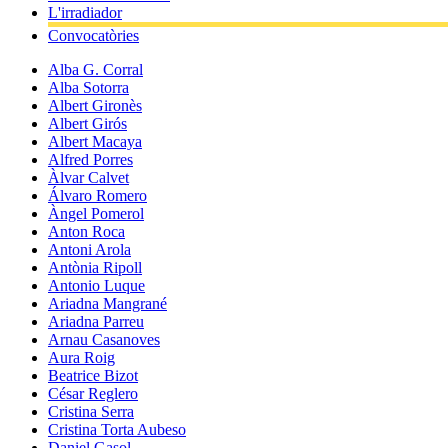
L'irradiador
Convocatòries
Alba G. Corral
Alba Sotorra
Albert Gironès
Albert Girós
Albert Macaya
Alfred Porres
Àlvar Calvet
Álvaro Romero
Àngel Pomerol
Anton Roca
Antoni Arola
Antònia Ripoll
Antonio Luque
Ariadna Mangrané
Ariadna Parreu
Arnau Casanoves
Aura Roig
Beatrice Bizot
César Reglero
Cristina Serra
Cristina Torta Aubeso
Daniel Gasol