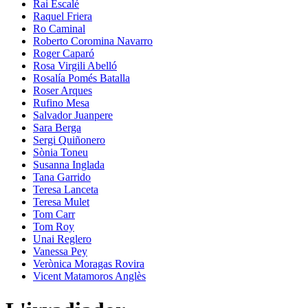
Rai Escalé
Raquel Friera
Ro Caminal
Roberto Coromina Navarro
Roger Caparó
Rosa Virgili Abelló
Rosalía Pomés Batalla
Roser Arques
Rufino Mesa
Salvador Juanpere
Sara Berga
Sergi Quiñonero
Sònia Toneu
Susanna Inglada
Tana Garrido
Teresa Lanceta
Teresa Mulet
Tom Carr
Tom Roy
Unai Reglero
Vanessa Pey
Verònica Moragas Rovira
Vicent Matamoros Anglès