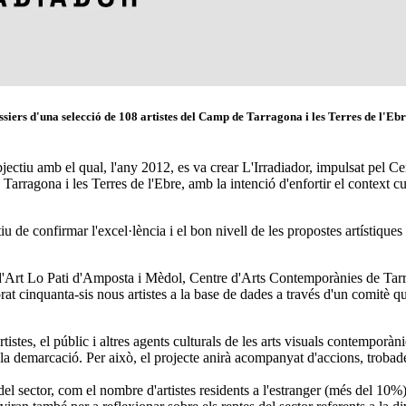
ossiers d'una selecció de 108 artistes del Camp de Tarragona i les Terres de l'Ebr
 l'objectiu amb el qual, l'any 2012, es va crear L'Irradiador, impulsat pel
Tarragona i les Terres de l'Ebre, amb la intenció d'enfortir el context cu
u de confirmar l'excel·lència i el bon nivell de les propostes artístiques
'Art Lo Pati d'Amposta i Mèdol, Centre d'Arts Contemporànies de Tarragon
t cinquanta-sis nous artistes a la base de dades a través d'un comitè que
tistes, el públic i altres agents culturals de les arts visuals contempor
 de la demarcació. Per això, el projecte anirà acompanyat d'accions, trobad
el sector, com el nombre d'artistes residents a l'estranger (més del 10%)