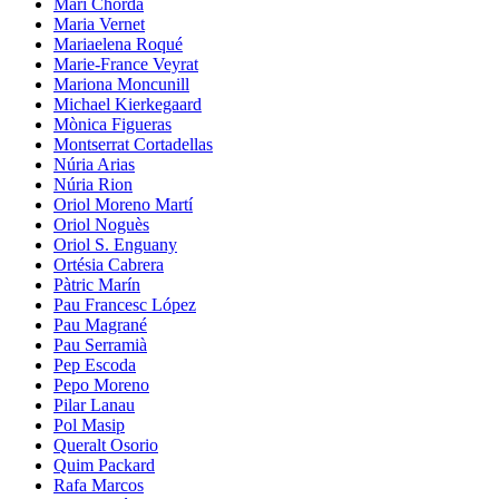
Mari Chordà
Maria Vernet
Mariaelena Roqué
Marie-France Veyrat
Mariona Moncunill
Michael Kierkegaard
Mònica Figueras
Montserrat Cortadellas
Núria Arias
Núria Rion
Oriol Moreno Martí
Oriol Noguès
Oriol S. Enguany
Ortésia Cabrera
Pàtric Marín
Pau Francesc López
Pau Magrané
Pau Serramià
Pep Escoda
Pepo Moreno
Pilar Lanau
Pol Masip
Queralt Osorio
Quim Packard
Rafa Marcos