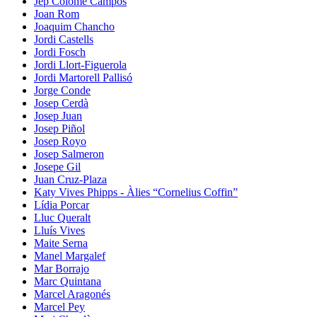
Jep Colomé Campos
Joan Rom
Joaquim Chancho
Jordi Castells
Jordi Fosch
Jordi Llort-Figuerola
Jordi Martorell Pallisó
Jorge Conde
Josep Cerdà
Josep Juan
Josep Piñol
Josep Royo
Josep Salmeron
Josepe Gil
Juan Cruz-Plaza
Katy Vives Phipps - Àlies “Cornelius Coffin”
Lídia Porcar
Lluc Queralt
Lluís Vives
Maite Serna
Manel Margalef
Mar Borrajo
Marc Quintana
Marcel Aragonés
Marcel Pey