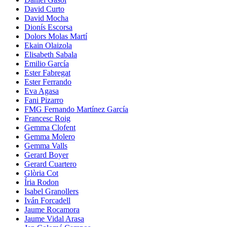
David Curto
David Mocha
Dionís Escorsa
Dolors Molas Martí
Ekain Olaizola
Elisabeth Sabala
Emilio García
Ester Fabregat
Ester Ferrando
Eva Agasa
Fani Pizarro
FMG Fernando Martínez García
Francesc Roig
Gemma Clofent
Gemma Molero
Gemma Valls
Gerard Boyer
Gerard Cuartero
Glòria Cot
Íria Rodon
Isabel Granollers
Iván Forcadell
Jaume Rocamora
Jaume Vidal Arasa