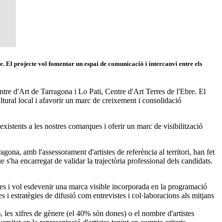
e. El projecte vol fomentar un espai de comunicació i intercanvi entre els
 Centre d'Art de Tarragona i Lo Pati, Centre d'Art Terres de l'Ebre. El
ltural local i afavorir un marc de creixement i consolidació
 existents a les nostres comarques i oferir un marc de visibilització
a, amb l'assessorament d'artistes de referència al territori, han fet
 s'ha encarregat de validar la trajectòria professional dels candidats.
ànies i vol esdevenir una marca visible incorporada en la programació
es i estratègies de difusió com entrevistes i col·laboracions als mitjans
, les xifres de gènere (el 40% són dones) o el nombre d'artistes