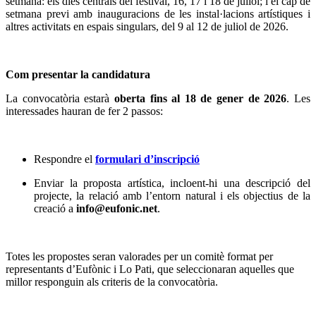
setmana: els dies centrals del festival, 16, 17 i 18 de juliol; i el cap de
setmana previ amb inauguracions de les instal·lacions artístiques i
altres activitats en espais singulars, del 9 al 12 de juliol de 2026.
Com presentar la candidatura
La convocatòria estarà
oberta fins al 18 de gener de 2026
. Les
interessades hauran de fer 2 passos:
Respondre el
formulari d
’
inscripció
Enviar la proposta artística, incloent-hi una descripció del
projecte, la relació amb l’entorn natural i els objectius de la
creació a
info@eufonic.net
.
Totes les propostes seran valorades per un comitè format per
representants d’Eufònic i Lo Pati, que seleccionaran aquelles que
millor responguin als criteris de la convocatòria.