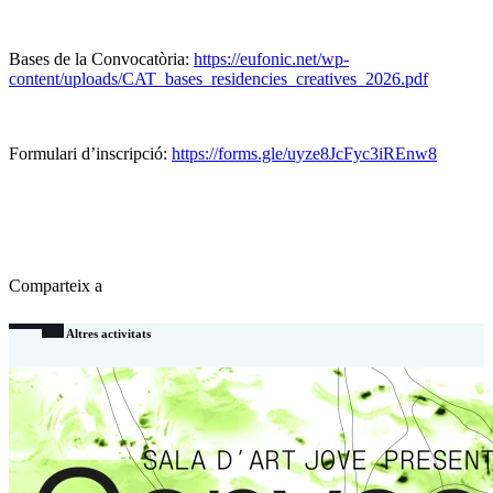
Bases de la Convocatòria:
https://eufonic.net/wp-
content/uploads/CAT_bases_residencies_creatives_2026.pdf
Formulari d’inscripció:
https://forms.gle/uyze8JcFyc3iREnw8
Comparteix a
Altres activitats