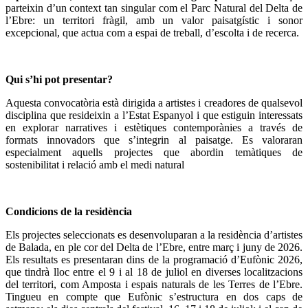
parteixin d’un context tan singular com el Parc Natural del Delta de
l’Ebre: un territori fràgil, amb un valor paisatgístic i sonor
excepcional, que actua com a espai de treball, d’escolta i de recerca.
Qui s
’hi pot presentar?
Aquesta convocatòria està dirigida a artistes i creadores de qualsevol
disciplina que resideixin a l’Estat Espanyol i que estiguin interessats
en explorar narratives i estètiques contemporànies a través de
formats innovadors que s’integrin al paisatge. Es valoraran
especialment aquells projectes que abordin temàtiques de
sostenibilitat i relació amb el medi natural
Condicions de la resid
è
ncia
Els projectes seleccionats es desenvoluparan a la residència d’artistes
de Balada, en ple cor del Delta de l’Ebre, entre març i juny de 2026.
Els resultats es presentaran dins de la programació d’Eufònic 2026,
que tindrà lloc entre el 9 i al 18 de juliol en diverses localitzacions
del territori, com Amposta i espais naturals de les Terres de l’Ebre.
Tingueu en compte que Eufònic s’estructura en dos caps de