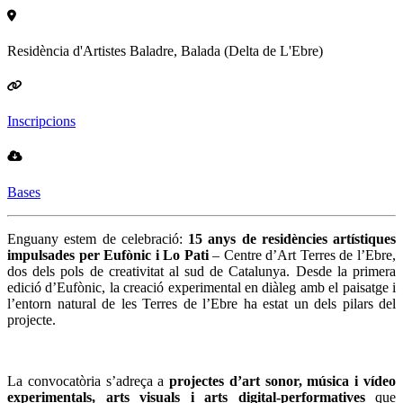
Residència d'Artistes Baladre, Balada (Delta de L'Ebre)
Inscripcions
Bases
Enguany estem de celebració:
15 anys de resid
è
ncies art
í
stiques
impulsades per Euf
ò
nic i Lo Pati
– Centre d’Art Terres de l’Ebre,
dos dels pols de creativitat al sud de Catalunya. Desde la primera
edició d’Eufònic, la creació experimental en diàleg amb el paisatge i
l’entorn natural de les Terres de l’Ebre ha estat un dels pilars del
projecte.
La convocatòria s’adreça a
projectes d
’
art sonor, m
úsica i ví
deo
experimentals, arts visuals i arts digital-performatives
que