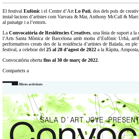
El festival
Eufònic
i el Centre d’Art
Lo Pati
, dos dels pols de creati
instal·lacions d’artistes com Varvara & Mar, Anthony McCall & Marc 
al paisatge i a l’entorn.
La
Convocatòria de Residències Creatives
, una línia de suport a l
l’Arts Santa Mònica de Barcelona amb motiu d’Eufònic Urbà, arrib
performatives creats des de la residència d’artistes de Balada, en ple
festival, a celebrar del
25 al 28 d’agost de 2022
a la Ràpita, Amposta, 
Convocatòria oberta
fins al 30 de març de 2022
.
Comparteix a
Altres activitats