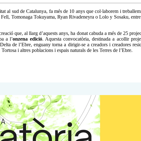
vitat al sud de Catalunya, fa més de 10 anys que col·laborem i treballem
Fell, Tomonaga Tokuyama, Ryan Rivadeneyra o Lolo y Sosaku, entre molt
a creació que, al llarg d’aquests anys, ha donat cabuda a més de 25 project
a a l’
onzena edició
. Aquesta convocatòria, destinada a acollir projec
 Delta de l’Ebre, enguany torna a dirigir-se a creadors i creadores resid
Tortosa i altres poblacions i espais naturals de les Terres de l’Ebre.