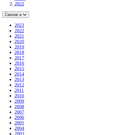
2022
Canviar a
2023
2022
2021
2020
2019
2018
2017
2016
2015
2014
2013
2012
2011
2010
2009
2008
2007
2006
2005
2004
2003