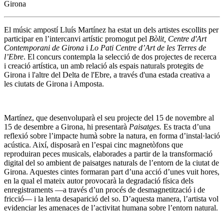
Girona
El músic ampostí Lluís Martínez ha estat un dels artistes escollits per
participar en l’intercanvi artístic promogut pel
Bòlit, Centre d'Art
Contemporani de Girona
i
Lo Pati Centre d’Art de les Terres de
l’Ebre
. El concurs contempla la selecció de dos projectes de recerca
i creació artística, un amb relació als espais naturals protegits de
Girona i l'altre del Delta de l'Ebre, a través d'una estada creativa a
les ciutats de Girona i Amposta.
Martínez, que desenvoluparà el seu projecte del 15 de novembre al
15 de desembre a Girona, hi presentarà
Paisatges.
Es tracta d’una
reflexió sobre l’impacte humà sobre la natura, en forma d’instal·lació
acústica. Així, disposarà en l’espai cinc magnetòfons que
reproduiran peces musicals, elaborades a partir de la transformació
digital del so ambient de paisatges naturals de l’entorn de la ciutat de
Girona. Aquestes cintes formaran part d’una acció d’unes vuit hores,
en la qual el mateix autor provocarà la degradació física dels
enregistraments —a través d’un procés de desmagnetització i de
fricció— i la lenta desaparició del so. D’aquesta manera, l’artista vol
evidenciar les amenaces de l’activitat humana sobre l’entorn natural.