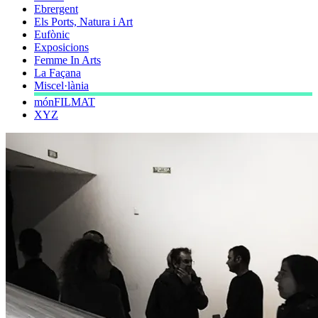
Ebrergent
Els Ports, Natura i Art
Eufònic
Exposicions
Femme In Arts
La Façana
Miscel·lània
mónFILMAT
XYZ