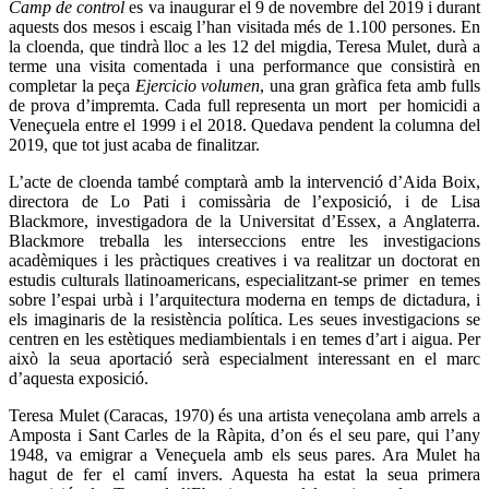
Camp de control
es va inaugurar el 9 de novembre del 2019 i durant
aquests dos mesos i escaig l’han visitada més de 1.100 persones. En
la cloenda, que tindrà lloc a les 12 del migdia, Teresa Mulet, durà a
terme una visita comentada i una performance que consistirà en
completar la peça
Ejercicio volumen
, una gran gràfica feta amb fulls
de prova d’impremta. Cada full representa un mort per homicidi a
Veneçuela entre el 1999 i el 2018. Quedava pendent la columna del
2019, que tot just acaba de finalitzar.
L’acte de cloenda també comptarà amb la intervenció d’Aida Boix,
directora de Lo Pati i comissària de l’exposició, i de Lisa
Blackmore, investigadora de la Universitat d’Essex, a Anglaterra.
Blackmore treballa les interseccions entre les investigacions
acadèmiques i les pràctiques creatives i va realitzar un doctorat en
estudis culturals llatinoamericans, especialitzant-se primer en temes
sobre l’espai urbà i l’arquitectura moderna en temps de dictadura, i
els imaginaris de la resistència política. Les seues investigacions se
centren en les estètiques mediambientals i en temes d’art i aigua. Per
això la seua aportació serà especialment interessant en el marc
d’aquesta exposició.
Teresa Mulet (Caracas, 1970) és una artista veneçolana amb arrels a
Amposta i Sant Carles de la Ràpita, d’on és el seu pare, qui l’any
1948, va emigrar a Veneçuela amb els seus pares. Ara Mulet ha
hagut de fer el camí invers. Aquesta ha estat la seua primera