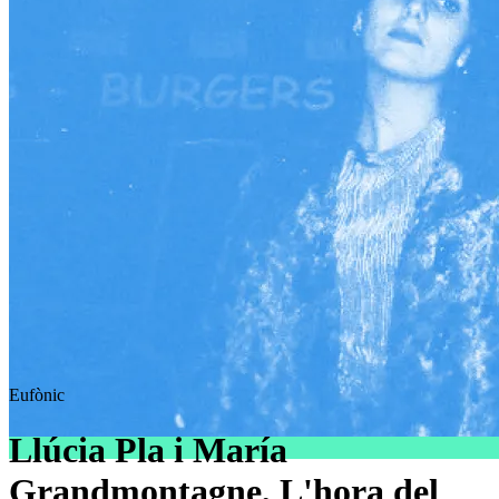
Eufònic
Llúcia Pla i María
Grandmontagne, L'hora del