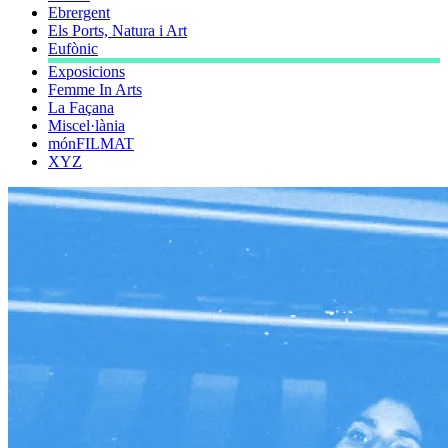
Ebrergent
Els Ports, Natura i Art
Eufònic
Exposicions
Femme In Arts
La Façana
Miscel·lània
mónFILMAT
XYZ