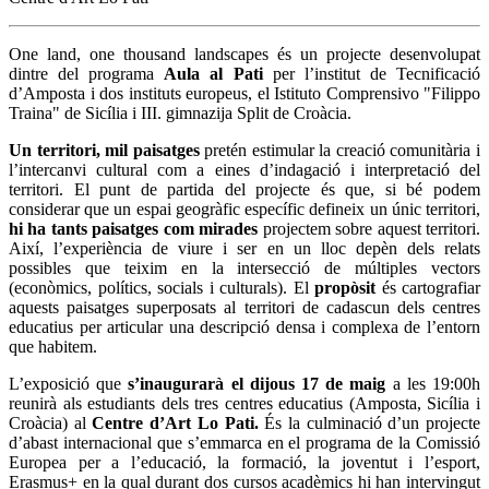
One land, one thousand landscapes és un projecte desenvolupat
dintre del programa
Aula al Pati
per l’institut de Tecnificació
d’Amposta i dos instituts europeus, el Istituto Comprensivo "Filippo
Traina" de Sicília i III. gimnazija Split de Croàcia.
Un territori, mil paisatges
pretén estimular la creació comunitària i
l’intercanvi cultural com a eines d’indagació i interpretació del
territori. El punt de partida del projecte és que, si bé podem
considerar que un espai geogràfic específic defineix un únic territori,
hi ha tants paisatges com mirades
projectem sobre aquest territori.
Així, l’experiència de viure i ser en un lloc depèn dels relats
possibles que teixim en la intersecció de múltiples vectors
(econòmics, polítics, socials i culturals). El
propòsit
és cartografiar
aquests paisatges superposats al territori de cadascun dels centres
educatius per articular una descripció densa i complexa de l’entorn
que habitem.
L’exposició que
s’inaugurarà el dijous 17 de maig
a les 19:00h
reunirà als estudiants dels tres centres educatius (Amposta, Sicília i
Croàcia) al
Centre d’Art Lo Pati.
És la culminació d’un projecte
d’abast internacional que s’emmarca en el programa de la Comissió
Europea per a l’educació, la formació, la joventut i l’esport,
Erasmus+ en la qual durant dos cursos acadèmics hi han intervingut