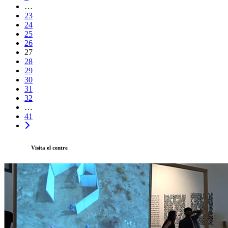
…
23
24
25
26
27
28
29
30
31
32
…
41
Visita el centre