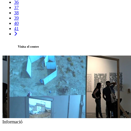
36
37
38
39
40
41
Visita el centre
Informació