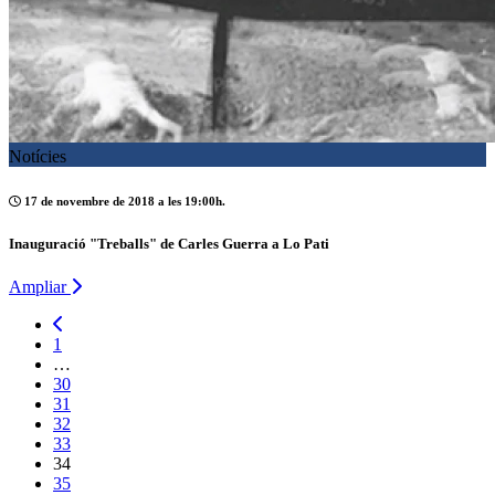
Notícies
17 de novembre de 2018 a les 19:00h.
Inauguració "Treballs" de Carles Guerra a Lo Pati
Ampliar
1
…
30
31
32
33
34
35