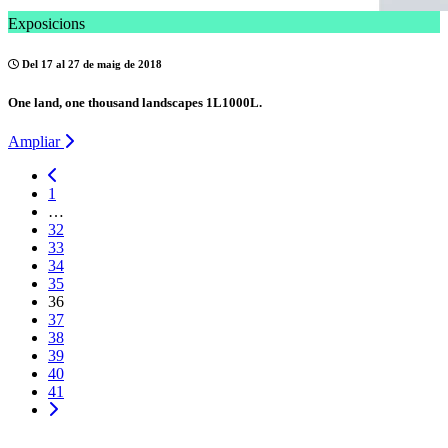
Exposicions
Del 17 al 27 de maig de 2018
One land, one thousand landscapes 1L1000L.
Ampliar
1
…
32
33
34
35
36
37
38
39
40
41