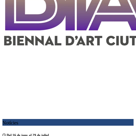
Notícies
Del 16 de juny al 29 de juliol