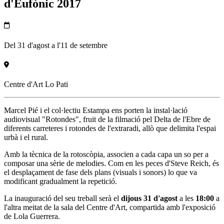
d'Eufònic 2017
Del 31 d'agost a l'11 de setembre
Centre d'Art Lo Pati
Marcel Pié i el col·lectiu Estampa ens porten la instal·lació
audiovisual "Rotondes", fruit de la filmació pel Delta de l'Ebre de
diferents carreteres i rotondes de l'extraradi, allò que delimita l'espai
urbà i el rural.
Amb la tècnica de la rotoscòpia, associen a cada capa un so per a
composar una sèrie de melodies. Com en les peces d'Steve Reich, és
el desplaçament de fase dels plans (visuals i sonors) lo que va
modificant gradualment la repetició.
La inauguració del seu treball serà el
dijous 31 d'agost
a les
18:00
a
l'altra meitat de la sala del Centre d'Art, compartida amb l'exposició
de Lola Guerrera.