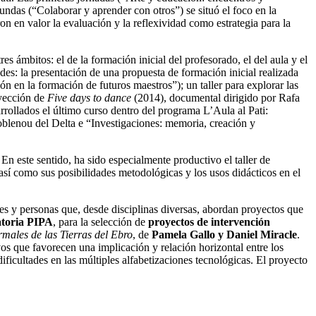
gundas (“Colaborar y aprender con otros”) se situó el foco en la
n en valor la evaluación y la reflexividad como estrategia para la
s ámbitos: el de la formación inicial del profesorado, el del aula y el
ades: la presentación de una propuesta de formación inicial realizada
ión en la formación de futuros maestros”); un taller para explorar las
oyección de
Five days to dance
(2014), documental dirigido por Rafa
rollados el último curso dentro del programa L’Aula al Pati:
blenou del Delta e “Investigaciones: memoria, creación y
En este sentido, ha sido especialmente productivo el taller de
así como sus posibilidades metodológicas y los usos didácticos en el
es y personas que, desde disciplinas diversas, abordan proyectos que
toria PIPA
, para la selección de
proyectos de intervención
rmales de las Tierras del Ebro
, de
Pamela Gallo y Daniel Miracle
.
os que favorecen una implicación y relación horizontal entre los
ficultades en las múltiples alfabetizaciones tecnológicas. El proyecto