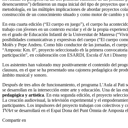
desencuentros”) definieron un mapa inicial del tipo de proyectos que s
metodología, en las múltiples implicaciones de abordar proyectos cola
construcción de un conocimiento situado y como motor de cambio y t
En esta cuarta edición (“El cuerpo en juego”), el cuerpo ha acontecido 
trabajo con jóvenes en un contexto escolar y el de la propia experienc
en el grado de Educación Infantil de la Universitat de Manresa (“Vivir 
posibilidades comunicativas y expresivas del cuerpo (“El cuerpo como
Molés y Pepe Andreu. Como hilo conductor de las jornadas, el cuerpo t
“Amposta: Km. 0”, proyecto seleccionado eb la primera convocatoria 
participación”, en colaboración con ESARDI, Escola d’Art i Disseny
Los asistentes han valorado muy positivamente el contenido del program
clausura, en el que se ha presentado una cajonera pedagógica de produ
ámbito musical y sonoro.
Después de tres años de funcionamiento, el programa L’Aula al Pati s
se desarrollan en la intersección entre arte y educación. Una de las es
pedagógica y artística
. En esta segunda edición, el proyecto selecci
La creación audiovisual, la televisión experimental y el empoderamien
participantes. Los impulsores del proyecto trabajan con colectivos y c
TVArt
se desarrollará en el Espai Dona del Punt Òmnia de Amposta el
Compartir en