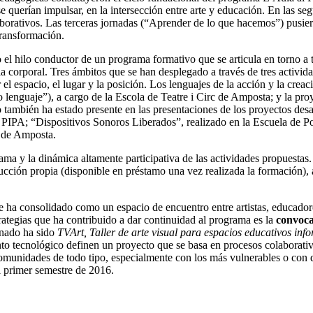
e querían impulsar, en la intersección entre arte y educación. En las se
borativos. Las terceras jornadas (“Aprender de lo que hacemos”) pusiero
ransformación.
el hilo conductor de un programa formativo que se articula en torno a tre
ia corporal. Tres ámbitos que se han desplegado a través de tres activid
el espacio, el lugar y la posición. Los lenguajes de la acción y la creac
 lenguaje”), a cargo de la Escola de Teatre i Circ de Amposta; y la pr
ambién ha estado presente en las presentaciones de los proyectos desar
PIPA; “Dispositivos Sonoros Liberados”, realizado en la Escuela de Po
 de Amposta.
a y la dinámica altamente participativa de las actividades propuestas. 
cción propia (disponible en préstamo una vez realizada la formación), 
e ha consolidado como un espacio de encuentro entre artistas, educador
trategias que ha contribuido a dar continuidad al programa es la
convoca
onado ha sido
TVArt, Taller de arte visual para espacios educativos info
to tecnológico definen un proyecto que se basa en procesos colaborativ
omunidades de todo tipo, especialmente con los más vulnerables o con di
 primer semestre de 2016.