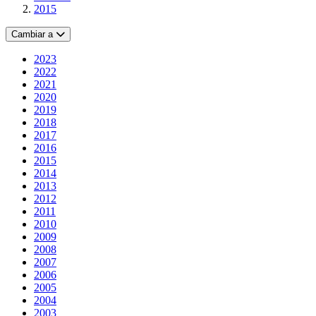
2015
Cambiar a
2023
2022
2021
2020
2019
2018
2017
2016
2015
2014
2013
2012
2011
2010
2009
2008
2007
2006
2005
2004
2003