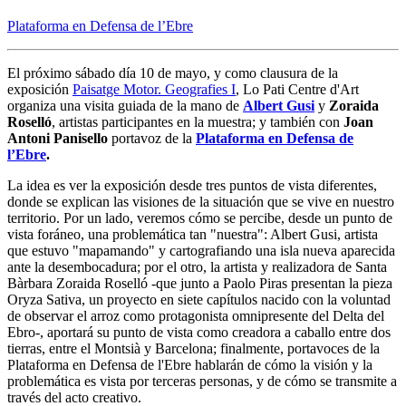
Plataforma en Defensa de l’Ebre
El próximo sábado día 10 de mayo, y como clausura de la
exposición
Paisatge Motor. Geografies I
, Lo Pati Centre d'Art
organiza una visita guiada de la mano de
Albert Gusi
y
Zoraida
Roselló
, artistas participantes en la muestra; y también con
Joan
Antoni Panisello
portavoz de la
Plataforma en Defensa de
l’Ebre
.
La idea es ver la exposición desde tres puntos de vista diferentes,
donde se explican las visiones de la situación que se vive en nuestro
territorio. Por un lado, veremos cómo se percibe, desde un punto de
vista foráneo, una problemática tan "nuestra": Albert Gusi, artista
que estuvo "mapamando" y cartografiando una isla nueva aparecida
ante la desembocadura; por el otro, la artista y realizadora de Santa
Bàrbara Zoraida Roselló -que junto a Paolo Piras presentan la pieza
Oryza Sativa, un proyecto en siete capítulos nacido con la voluntad
de observar el arroz como protagonista omnipresente del Delta del
Ebro-, aportará su punto de vista como creadora a caballo entre dos
tierras, entre el Montsià y Barcelona; finalmente, portavoces de la
Plataforma en Defensa de l'Ebre hablarán de cómo la visión y la
problemática es vista por terceras personas, y de cómo se transmite a
través del acto creativo.