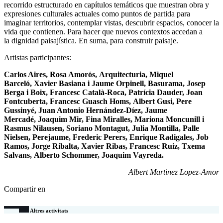
recorrido estructurado en capítulos temáticos que muestran obra y
expresiones culturales actuales como puntos de partida para
imaginar territorios, contemplar vistas, descubrir espacios, conocer la
vida que contienen. Para hacer que nuevos contextos accedan a
la dignidad paisajística. En suma, para construir paisaje.
Artistas participantes:
Carlos Aires, Rosa Amorós, Arquitecturia, Miquel
Barceló, Xavier Basiana i Jaume Orpinell, Basurama, Josep
Berga i Boix, Francesc Català-Roca, Patrícia Dauder, Joan
Fontcuberta, Francesc Guasch Homs, Albert Gusi, Pere
Gussinyé, Juan Antonio Hernández-Díez, Jaume
Mercadé, Joaquim Mir, Fina Miralles, Mariona Moncunill i
Rasmus Nilausen, Soriano Montagut, Julia Montilla, Palle
Nielsen, Perejaume, Frederic Perers, Enrique Radigales, Job
Ramos, Jorge Ribalta, Xavier Ribas, Francesc Ruiz, Txema
Salvans, Alberto Schommer, Joaquim Vayreda.
Albert Martinez Lopez-Amor
Compartir en
Altres activitats