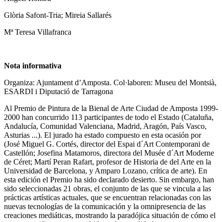
Glòria Safont-Tria; Mireia Sallarés
Mª Teresa Villafranca
Nota informativa
Organiza: Ajuntament d’Amposta. Col·laboren: Museu del Montsià,
ESARDI i Diputació de Tarragona
Al Premio de Pintura de la Bienal de Arte Ciudad de Amposta 1999-
2000 han concurrido 113 participantes de todo el Estado (Cataluña,
Andalucía, Comunidad Valenciana, Madrid, Aragón, País Vasco,
Asturias ...). El jurado ha estado compuesto en esta ocasión por
(José Miguel G. Cortés, director del Espai d´Art Contemporani de
Castellón; Josefina Matamoros, directora del Musée d´Art Moderne
de Céret; Martí Peran Rafart, profesor de Historia de del Arte en la
Universidad de Barcelona, ​​y Amparo Lozano, crítica de arte). En
esta edición el Premio ha sido declarado desierto. Sin embargo, han
sido seleccionadas 21 obras, el conjunto de las que se vincula a las
prácticas artísticas actuales, que se encuentran relacionadas con las
nuevas tecnologías de la comunicación y la omnipresencia de las
creaciones mediáticas, mostrando la paradójica situación de cómo el