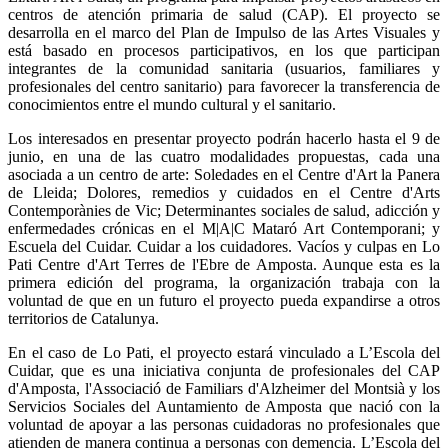
centros de atención primaria de salud (CAP). El proyecto se
desarrolla en el marco del Plan de Impulso de las Artes Visuales y
está basado en procesos participativos, en los que participan
integrantes de la comunidad sanitaria (usuarios, familiares y
profesionales del centro sanitario) para favorecer la transferencia de
conocimientos entre el mundo cultural y el sanitario.
Los interesados en presentar proyecto podrán hacerlo hasta el 9 de
junio, en una de las cuatro modalidades propuestas, cada una
asociada a un centro de arte: Soledades en el Centre d'Art la Panera
de Lleida; Dolores, remedios y cuidados en el Centre d'Arts
Contemporànies de Vic; Determinantes sociales de salud, adicción y
enfermedades crónicas en el M|A|C Mataró Art Contemporani; y
Escuela del Cuidar. Cuidar a los cuidadores. Vacíos y culpas en Lo
Pati Centre d'Art Terres de l'Ebre de Amposta. Aunque esta es la
primera edición del programa, la organización trabaja con la
voluntad de que en un futuro el proyecto pueda expandirse a otros
territorios de Catalunya.
En el caso de Lo Pati, el proyecto estará vinculado a L’Escola del
Cuidar, que es una iniciativa conjunta de profesionales del CAP
d'Amposta, l'Associació de Familiars d'Alzheimer del Montsià y los
Servicios Sociales del Auntamiento de Amposta que nació con la
voluntad de apoyar a las personas cuidadoras no profesionales que
atienden de manera continua a personas con demencia. L’Escola del