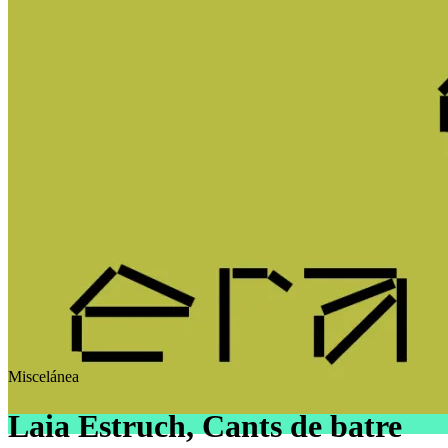
Miscelánea
Laia Estruch, Cants de batre