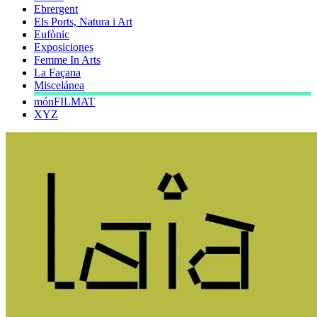
Ebrergent
Els Ports, Natura i Art
Eufònic
Exposiciones
Femme In Arts
La Façana
Miscelánea
mónFILMAT
XYZ