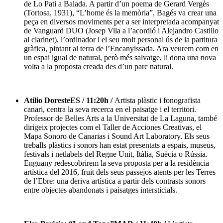
de Lo Pati a Balada. A partir d’un poema de Gerard Vergès
(Tortosa, 1931), “L’home és la memòria”, Bagés va crear una
peça en diversos moviments per a ser interpretada acompanyat
de Vanguard DUO (Josep Vila a l’acordió i Alejandro Castillo
al clarinet), l’ordinador i el seu molt personal ús de la partitura
gràfica, pintant al terra de l’Encanyissada. Ara veurem com en
un espai igual de natural, però més salvatge, li dona una nova
volta a la proposta creada des d’un parc natural.
Atilio DoresteES / 11:20h /
Artista plàstic i fonografista
canari, centra la seva recerca en el paisatge i el territori.
Professor de Belles Arts a la Universitat de La Laguna, també
dirigeix projectes com el Taller de Acciones Creativas, el
Mapa Sonoro de Canarias i Sound Art Laboratory. Els seus
treballs plàstics i sonors han estat presentats a espais, museus,
festivals i netlabels del Regne Unit, Itàlia, Suècia o Rússia.
Enguany redescobrirem la seva proposta per a la residència
artística del 2016, fruit dels seus passejos atents per les Terres
de l’Ebre: una deriva artística a partir dels contrasts sonors
entre objectes abandonats i paisatges intersticials.