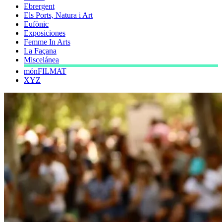
Ebrergent
Els Ports, Natura i Art
Eufònic
Exposiciones
Femme In Arts
La Façana
Miscelánea
mónFILMAT
XYZ