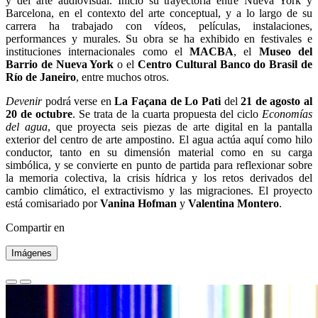
y del arte audiovisual. Inició su trayectoria entre Nueva York y
Barcelona, en el contexto del arte conceptual, y a lo largo de su
carrera ha trabajado con vídeos, películas, instalaciones,
performances y murales. Su obra se ha exhibido en festivales e
instituciones internacionales como el
MACBA
, el
Museo del
Barrio de Nueva York
o el
Centro Cultural Banco do Brasil de
R
í
o de Janeiro
, entre muchos otros.
Devenir
podrá verse en
La Fa
ç
ana de Lo Pati
del
21 de agosto al
20 de octubre
. Se trata de la cuarta propuesta del ciclo
Econom
í
as
del agua
, que proyecta seis piezas de arte digital en la pantalla
exterior del centro de arte ampostino. El agua actúa aquí como hilo
conductor, tanto en su dimensión material como en su carga
simbólica, y se convierte en punto de partida para reflexionar sobre
la memoria colectiva, la crisis hídrica y los retos derivados del
cambio climático, el extractivismo y las migraciones. El proyecto
está comisariado por
Vanina Hofman
y
Valentina Montero
.
Compartir en
Imágenes