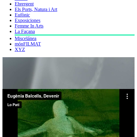
Ebrergent
Els Ports, Natura i Art
Eufònic
Exposiciones
Femme In Arts
La Façana
Miscelánea
mónFILMAT
XYZ