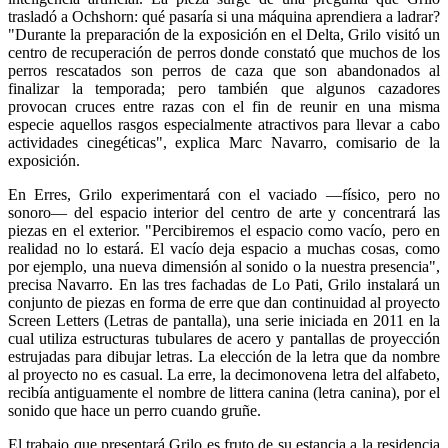
trasladó a Ochshorn: qué pasaría si una máquina aprendiera a ladrar?
"Durante la preparación de la exposición en el Delta, Grilo visitó un
centro de recuperación de perros donde constató que muchos de los
perros rescatados son perros de caza que son abandonados al
finalizar la temporada; pero también que algunos cazadores
provocan cruces entre razas con el fin de reunir en una misma
especie aquellos rasgos especialmente atractivos para llevar a cabo
actividades cinegéticas", explica Marc Navarro, comisario de la
exposición.
En Erres, Grilo experimentará con el vaciado —físico, pero no
sonoro— del espacio interior del centro de arte y concentrará las
piezas en el exterior. "Percibiremos el espacio como vacío, pero en
realidad no lo estará. El vacío deja espacio a muchas cosas, como
por ejemplo, una nueva dimensión al sonido o la nuestra presencia",
precisa Navarro. En las tres fachadas de Lo Pati, Grilo instalará un
conjunto de piezas en forma de erre que dan continuidad al proyecto
Screen Letters (Letras de pantalla), una serie iniciada en 2011 en la
cual utiliza estructuras tubulares de acero y pantallas de proyección
estrujadas para dibujar letras. La elección de la letra que da nombre
al proyecto no es casual. La erre, la decimonovena letra del alfabeto,
recibía antiguamente el nombre de littera canina (letra canina), por el
sonido que hace un perro cuando gruñe.
El trabajo que presentará Grilo es fruto de su estancia a la residencia