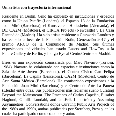
Un artista con trayectoria internacional
Residente en Berlín, Grilo ha expuesto en instituciones y espacios
como la Union Pacific (Londres), el Espacio 13 de la Fundación
Joan Miró (Barcelona), el Kunstverein Hildesheim (Alemania), el
DE CA2M (Móstoles), el CIRCA Projects (Newcastle) y La Casa
Encendida (Madrid). Ha sido artista residente a Gasworks Londres y
ha recibido la beca de la Fundación Botín, Generación 2017 y el
premio ARCO de la Comunidad de Madrid. Sus últimas
exposiciones individuales han estado Lasers and HowTos, a la
Future Gallery de Berlin; y Indigo Eye al CentroCentro de Madrid.
Erres es una exposición comisariada por Marc Navarro (Tortosa,
1984). Navarro ha colaborado con espacios e instituciones como la
Sala de Arte Joven (Barcelona), el Centro Cívico Can Felipa
(Barcelona), La Capilla (Barcelona), CA2M (Móstoles), Centro de
Arte Santa Mónica (Barcelona). Ha comisariado exposiciones a la
Fundación Joan Miró (Barcelona) y el Centro de Arte La Panera
(Lleida) entre otras. Sus publicaciones más recientes sueño Curating
Beyond the Mainstream. The Practices of Carlos Capelán, Elisabet
Haglund, Gunilla Lundahl, and Jan-Erik Lundström y Assuming
Asymmetries. Conversations donde Curating Public Arte Projects of
the 1980s and 1990s, ambas publicadas por Sternberg Press y en las
cuales ha participado como co-editor y autor.