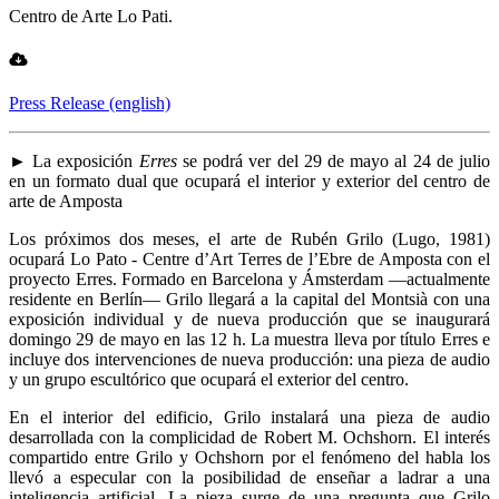
Centro de Arte Lo Pati.
Press Release (english)
► La exposición
Erres
se podrá ver del 29 de mayo al 24 de julio
en un formato dual que ocupará el interior y exterior del centro de
arte de Amposta
Los próximos dos meses, el arte de Rubén Grilo (Lugo, 1981)
ocupará Lo Pato - Centre d’Art Terres de l’Ebre de Amposta con el
proyecto Erres. Formado en Barcelona y Ámsterdam —actualmente
residente en Berlín— Grilo llegará a la capital del Montsià con una
exposición individual y de nueva producción que se inaugurará
domingo 29 de mayo en las 12 h. La muestra lleva por título Erres e
incluye dos intervenciones de nueva producción: una pieza de audio
y un grupo escultórico que ocupará el exterior del centro.
En el interior del edificio, Grilo instalará una pieza de audio
desarrollada con la complicidad de Robert M. Ochshorn. El interés
compartido entre Grilo y Ochshorn por el fenómeno del habla los
llevó a especular con la posibilidad de enseñar a ladrar a una
inteligencia artificial. La pieza surge de una pregunta que Grilo