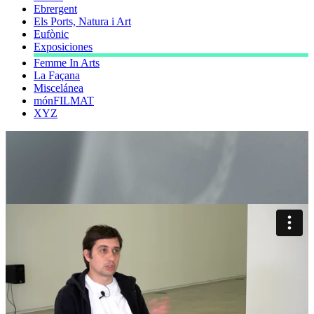
Ebrergent
Els Ports, Natura i Art
Eufònic
Exposiciones
Femme In Arts
La Façana
Miscelánea
mónFILMAT
XYZ