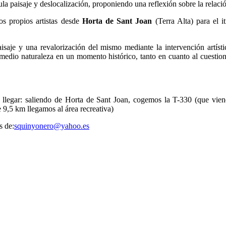
a paisaje y deslocalización, proponiendo una reflexión sobre la relac
los propios artistas desde
Horta de Sant Joan
(Terra Alta) para el i
aisaje y una revalorización del mismo mediante la intervención artíst
 medio naturaleza en un momento histórico, tanto en cuanto al cuesti
 llegar: saliendo de Horta de Sant Joan, cogemos la T-330 (que vie
 9,5 km llegamos al área recreativa)
s de:
squinyonero@yahoo.es