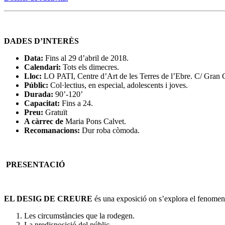
DADES D’INTERÈS
Data:
Fins al 29 d’abril de 2018.
Calendari:
Tots els dimecres.
Lloc:
LO PATI, Centre d’Art de les Terres de l’Ebre. C/ Gran 
Públic:
Col·lectius, en especial, adolescents i joves.
Durada:
90’-120’
Capacitat:
Fins a 24.
Preu:
Gratuït
A càrrec de
Maria Pons Calvet.
Recomanacions:
Dur roba còmoda.
PRESENTACIÓ
EL DESIG DE CREURE
és una exposició on s’explora el fenomen d
Les circumstàncies que la rodegen.
La predisposició del públic.