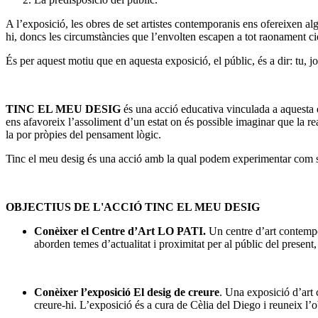
A l’exposició, les obres de set artistes contemporanis ens ofereixen al
hi, doncs les circumstàncies que l’envolten escapen a tot raonament cien
És per aquest motiu que en aquesta exposició, el públic, és a dir: tu, 
TINC EL MEU DESIG
és una acció educativa vinculada a aquesta e
ens afavoreix l’assoliment d’un estat on és possible imaginar que la real
la por pròpies del pensament lògic.
Tinc el meu desig és una acció amb la qual podem experimentar com s’
OBJECTIUS DE L'ACCIÓ TINC EL MEU DESIG
Conèixer el Centre d’Art LO PATI.
Un centre d’art contempor
aborden temes d’actualitat i proximitat per al públic del present
Conèixer l’exposició El desig de creure
. Una exposició d’art 
creure-hi. L’exposició és a cura de Cèlia del Diego i reuneix l’