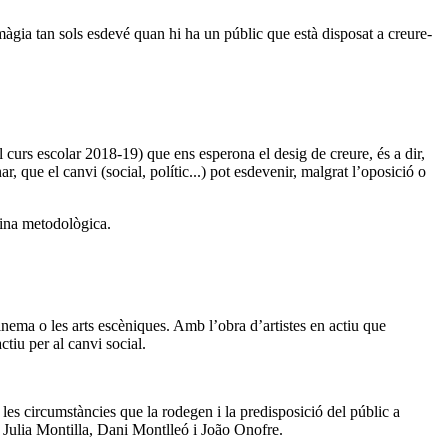
màgia tan sols esdevé quan hi ha un públic que està disposat a creure-
 curs escolar 2018-19) que ens esperona el desig de creure, és a dir,
r, que el canvi (social, polític...) pot esdevenir, malgrat l’oposició o
eina metodològica.
cinema o les arts escèniques. Amb l’obra d’artistes en actiu que
tiu per al canvi social.
les circumstàncies que la rodegen i la predisposició del públic a
, Julia Montilla, Dani Montlleó i João Onofre.