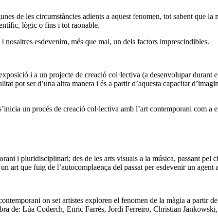
gunes de les circumstàncies adients a aquest fenomen, tot sabent que la 
tífic, lògic o fins i tot raonable.
jo i nosaltres esdevenim, més que mai, un dels factors imprescindibles.
xposició i a un projecte de creació col·lectiva (a desenvolupar durant el
itat pot ser d’una altra manera i és a partir d’aquesta capacitat d’imagina
inicia un procés de creació col·lectiva amb l’art contemporani com a 
ani i pluridisciplinari; des de les arts visuals a la música, passant pel 
, un art que fuig de l’autocomplaença del passat per esdevenir un agent ac
contemporani on set artistes exploren el fenomen de la màgia a partir de 
obra de: Lúa Coderch, Enric Farrés, Jordi Ferreiro, Christian Jankowski