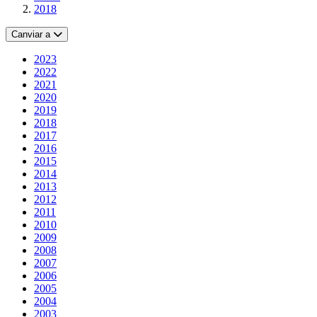
2018
Canviar a
2023
2022
2021
2020
2019
2018
2017
2016
2015
2014
2013
2012
2011
2010
2009
2008
2007
2006
2005
2004
2003