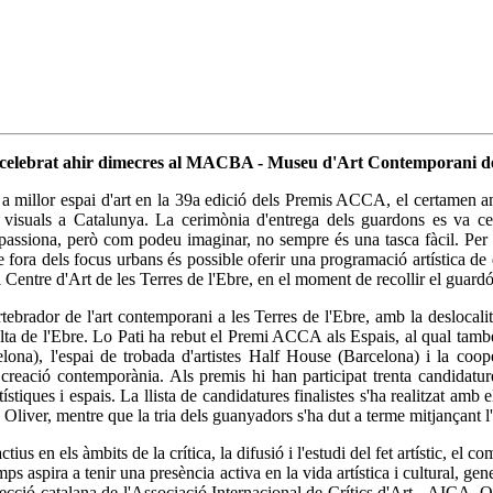
te celebrat ahir dimecres al MACBA - Museu d'Art Contemporani d
m a millor espai d'art en la 39a edició dels Premis ACCA, el certamen 
ts visuals a Catalunya. La cerimònia d'entrega dels guardons es va 
assiona, però com podeu imaginar, no sempre és una tasca fàcil. Per 
ora dels focus urbans és possible oferir una programació artística de q
l Centre d'Art de les Terres de l'Ebre, en el moment de recollir el guardó
rtebrador de l'art contemporani a les Terres de l'Ebre, amb la deslocali
elta de l'Ebre. Lo Pati ha rebut el Premi ACCA als Espais, al qual tam
rcelona), l'espai de trobada d'artistes Half House (Barcelona) i la co
 creació contemporània. Als premis hi han participat trenta candidatures,
rtístiques i espais. La llista de candidatures finalistes s'ha realitzat 
liver, mentre que la tria dels guanyadors s'ha dut a terme mitjançant 
en els àmbits de la crítica, la difusió i l'estudi del fet artístic, el com
s aspira a tenir una presència activa en la vida artística i cultural, gene
ecció catalana de l'Associació Internacional de Crítics d'Art - AICA,