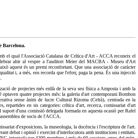
e Barcelona.
amb el qual l'Associació Catalana de Crítica d'Art - ACCA reconeix el
celebrar ahir al vespre a l'auditori Meier del MACBA - Museu d'Art
això aquest és un premi reconfortant. Que una associació de caràcter
ualitat i, a més, ens recorda que l'eforç paga la pena. És una injecció
.
tzació de projectes més enllà de la seva seu física a Amposta i amb la
bé optaven quatre projectes més: la galeria d'art contemporani Bombon
operativa sense ànim de lucre Cultural Rizoma (Celrà), centrada en la
 repartides en sis categories: crítica d'art, recerca, comissariat d'art
amb el suport d'una comissió delegada formada en aquesta ocasió per Rafel
l'assemblea de socis de l'ACCA.
issariat d'exposicions, la museologia, la docència i l'escriptura de l'art.
rant debat i opinió i exercint d'interlocutora amb institucions i entitats.
 ONG integrada per 4200 membres i més de 60 seccions arreu del món.