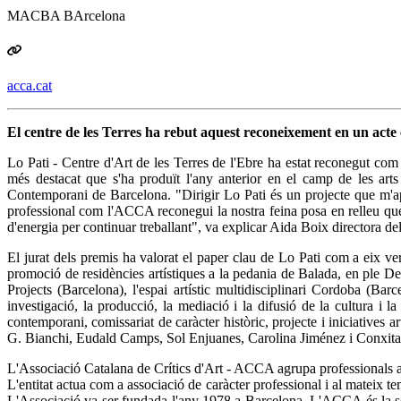
MACBA BArcelona
acca.cat
El centre de les Terres ha rebut aquest reconeixement en un ac
Lo Pati - Centre d'Art de les Terres de l'Ebre ha estat reconegut co
més destacat que s'ha produït l'any anterior en el camp de les ar
Contemporani de Barcelona. "Dirigir Lo Pati és un projecte que m'ap
professional com l'ACCA reconegui la nostra feina posa en relleu que f
d'energia per continuar treballant", va explicar Aida Boix directora de
El jurat dels premis ha valorat el paper clau de Lo Pati com a eix ve
promoció de residències artístiques a la pedania de Balada, en ple D
Projects (Barcelona), l'espai artístic multidisciplinari Cordoba (Ba
investigació, la producció, la mediació i la difusió de la cultura i la
contemporani, comissariat de caràcter històric, projecte i iniciatives a
G. Bianchi, Eudald Camps, Sol Enjuanes, Carolina Jiménez i Conxita O
L'Associació Catalana de Crítics d'Art - ACCA agrupa professionals actius 
L'entitat actua com a associació de caràcter professional i al mateix temp
L'Associació va ser fundada l'any 1978 a Barcelona. L'ACCA és la s