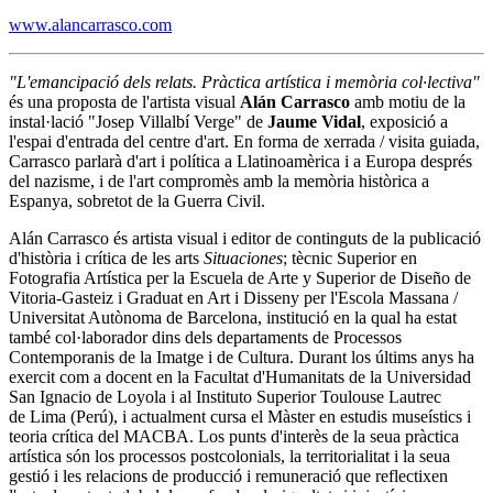
www.alancarrasco.com
"L'emancipació dels relats. Pràctica artística i memòria col·lectiva"
és una proposta de l'artista visual
Alán Carrasco
amb motiu de la
instal·lació "Josep Villalbí Verge" de
Jaume Vidal
, exposició a
l'espai d'entrada del centre d'art. En forma de xerrada / visita guiada,
Carrasco parlarà d'art i política a Llatinoamèrica i a Europa després
del nazisme, i de l'art compromès amb la memòria històrica a
Espanya, sobretot de la Guerra Civil.
Alán Carrasco és artista visual i editor de continguts de la publicació
d'història i crítica de les arts
Situaciones
; tècnic Superior en
Fotografia Artística per la Escuela de Arte y Superior de Diseño de
Vitoria-Gasteiz i Graduat en Art i Disseny per l'Escola Massana /
Universitat Autònoma de Barcelona, institució en la qual ha estat
també col·laborador dins dels departaments de Processos
Contemporanis de la Imatge i de Cultura. Durant los últims anys ha
exercit com a docent en la Facultat d'Humanitats de la Universidad
San Ignacio de Loyola i al Instituto Superior Toulouse Lautrec
de Lima (Perú), i actualment cursa el Màster en estudis museístics i
teoria crítica del MACBA. Los punts d'interès de la seua pràctica
artística són los processos postcolonials, la territorialitat i la seua
gestió i les relacions de producció i remuneració que reflectixen