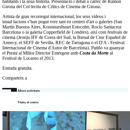
habitants i la seua història. Presentació i debat a càrrec de Ramon
Girona del Col·lectiu de Crítics de Cinema de Girona.
Artista de gran recorregut internacional, los seus vídeos i
instal·lacions s’han pogut vere tant en centres d'art o galeries (San
Martín Buenos Aires, Konstnarshuset Estocolm, Rocío Santacruz
Barcelona o la galeria Copperfield de Londres), així com festivals de
cinema (Jeonju IFF de Corea del Sud, la Bienal de Cine Español de
Annecy, el SEFF de Sevilla, REC de Tarragona o el D'A - Festival
Internacional de Cinema d'Autor de Barcelona). Patiño va guanyar
el Premi al Millor Director Emergent amb
Costa da Morte
al
Festival de Locarno el 2013.
Entrada gratuïta.
Comparteix a
Altres activitats
Visita el centre