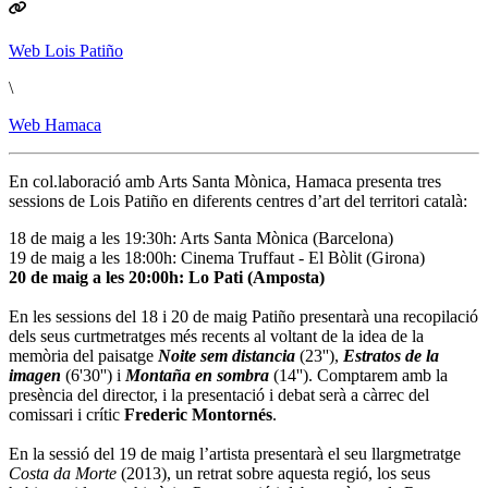
Web Lois Patiño
\
Web Hamaca
En col.laboració amb Arts Santa Mònica, Hamaca presenta tres
sessions de Lois Patiño en diferents centres d’art del territori català:
18 de maig a les 19:30h: Arts Santa Mònica (Barcelona)
19 de maig a les 18:00h: Cinema Truffaut - El Bòlit (Girona)
20 de maig a les 20:00h: Lo Pati (Amposta)
En les sessions del 18 i 20 de maig Patiño presentarà una recopilació
dels seus curtmetratges més recents al voltant de la idea de la
memòria del paisatge
Noite sem distancia
(23''),
Estratos de la
imagen
(6'30'') i
Montaña en sombra
(14''). Comptarem amb la
presència del director, i la presentació i debat serà a càrrec del
comissari i crític
Frederic Montornés
.
En la sessió del 19 de maig l’artista presentarà el seu llargmetratge
Costa da Morte
(2013), un retrat sobre aquesta regió, los seus