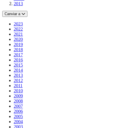
2013
Canviar a
2023
2022
2021
2020
2019
2018
2017
2016
2015
2014
2013
2012
2011
2010
2009
2008
2007
2006
2005
2004
2003