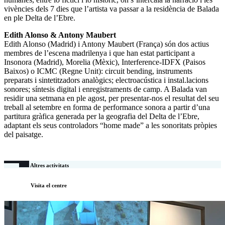
vivències dels 7 dies que l’artista va passar a la residència de Balada
en ple Delta de l’Ebre.
Edith Alonso & Antony Maubert
Edith Alonso (Madrid) i Antony Maubert (França) són dos actius
membres de l’escena madrilenya i que han estat participant a
Insonora (Madrid), Morelia (Mèxic), Interference-IDFX (Paisos
Baixos) o ICMC (Regne Unit): circuit bending, instruments
preparats i sintetitzadors analògics; electroacústica i instal.lacions
sonores; síntesis digital i enregistraments de camp. A Balada van
residir una setmana en ple agost, per presentar-nos el resultat del seu
treball al setembre en forma de performance sonora a partir d’una
partitura gràfica generada per la geografia del Delta de l’Ebre,
adaptant els seus controladors “home made” a les sonoritats pròpies
del paisatge.
Altres activitats
Visita el centre