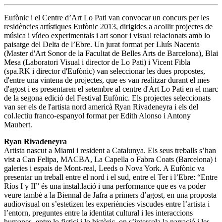
Eufònic i el Centre d’Art Lo Pati van convocar un concurs per les
residències artístiques Eufònic 2013, dirigides a acollir projectes de
música i vídeo experimentals i art sonor i visual relacionats amb lo
paisatge del Delta de l’Ebre. Un jurat format per Lluís Nacenta
(Master d'Art Sonor de la Facultat de Belles Arts de Barcelona), Blai
Mesa (Laboratori Visual i director de Lo Pati) i Vicent Fibla
(spa.RK i director d'Eufònic) van seleccionar les dues propostes,
d'entre una vintena de projectes, que es van realitzar durant el mes
d'agost i es presentaren el setembre al centre d'Art Lo Pati en el marc
de la segona edició del Festival Eufònic. Els projectes seleccionats
van ser els de l'artista nord americà Ryan Rivadeneyra i els del
col.lectiu franco-espanyol format per Edith Alonso i Antony
Maubert.
Ryan Rivadeneyra
Artista nascut a Miami i resident a Catalunya. Els seus treballs s’han
vist a Can Felipa, MACBA, La Capella o Fabra Coats (Barcelona) i
galeries i espais de Mont-real, Leeds o Nova York. A Eufònic va
presentar un treball entre el nord i el sud, entre el Ter i l’Ebre: “Entre
Ríos I y II” és una instal.lació i una performance que es va poder
veure també a la Biennal de Jafra a primers d’agost, en una proposta
audiovisual on s’estetizen les experiències viscudes entre l’artista i
l’entorn, preguntes entre la identitat cultural i les interaccions
humanes, entre lo fictici i lo històric, on s’intercala la narració i les