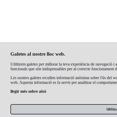
Galetes al nostre lloc web.
Utilitzem galetes per millorar la teva experiència de navegació i a
funcionals que són indispensables per al correcte funcionament 
Les nostres galetes recullen informació anònima sobre l'ús del web
web. Aquesta informació es fa servir per analitzar el comportamen
llegir més sobre això
Utilit