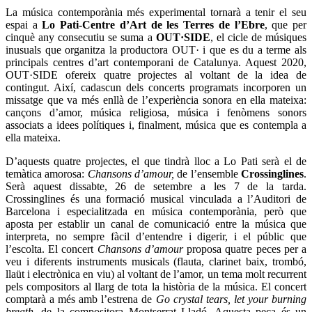
La música contemporània més experimental tornarà a tenir el seu
espai a
Lo Pati-Centre d’Art de les Terres de l’Ebre
, que per
cinquè any consecutiu se suma a
OUT·SIDE
, el cicle de músiques
inusuals que organitza la productora OUT· i que es du a terme als
principals centres d’art contemporani de Catalunya. Aquest 2020,
OUT·SIDE ofereix quatre projectes al voltant de la idea de
contingut. Així, cadascun dels concerts programats incorporen un
missatge que va més enllà de l’experiència sonora en ella mateixa:
cançons d’amor, música religiosa, música i fenòmens sonors
associats a idees polítiques i, finalment, música que es contempla a
ella mateixa.
D’aquests quatre projectes, el que tindrà lloc a Lo Pati serà el de
temàtica amorosa:
Chansons d’amour,
de l’ensemble
Crossinglines
.
Serà aquest dissabte, 26 de setembre a les 7 de la tarda.
Crossinglines és una formació musical vinculada a l’Auditori de
Barcelona i especialitzada en música contemporània, però que
aposta per establir un canal de comunicació entre la música que
interpreta, no sempre fàcil d’entendre i digerir, i el públic que
l’escolta. El concert
Chansons d’amour
proposa quatre peces per a
veu i diferents instruments musicals (flauta, clarinet baix, trombó,
llaüt i electrònica en viu) al voltant de l’amor, un tema molt recurrent
pels compositors al llarg de tota la història de la música. El concert
comptarà a més amb l’estrena de
Go crystal tears, let your burning
breath
, de la compositora Montserrat Lladó. Aquesta peça és un