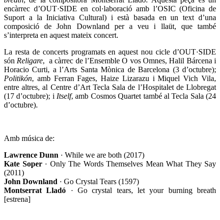
encàrrec d’OUT·SIDE en col·laboració amb l’OSIC (Oficina de
Suport a la Iniciativa Cultural) i està basada en un text d’una
composició de John Downland per a veu i llaüt, que també
s’interpreta en aquest mateix concert.
La resta de concerts programats en aquest nou cicle d’OUT·SIDE
són
Religare
, a càrrec de l’Ensemble O vos Omnes, Halil Bárcena i
Horacio Curti, a l’Arts Santa Mònica de Barcelona (3 d’octubre);
Politikón
, amb Ferran Fages, Haize Lizarazu i Miquel Vich Vila,
entre altres, al Centre d’Art Tecla Sala de l’Hospitalet de Llobregat
(17 d’octubre); i
Itself
, amb Cosmos Quartet també al Tecla Sala (24
d’octubre).
Amb música de:
Lawrence Dunn
· While we are both (2017)
Kate Soper
· Only The Words Themselves Mean What They Say
(2011)
John Downland
· Go Crystal Tears (1597)
Montserrat Lladó
· Go crystal tears, let your burning breath
[estrena]