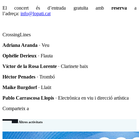
El concert és d’entrada gratuïta amb
reserva
a
l’adreça:
info@lopati.cat
CrossingLines
Adriana Aranda
·
Veu
Ophélie Derieux
·
Flauta
Víctor de la Rosa Lorente
·
Clarinete baix
Héctor Penades
·
Trombó
Maike Burgdorf
·
Llaüt
Pablo Carrascosa Llopis
· Electrònica en viu i direcció artística
Comparteix a
Altres activitats